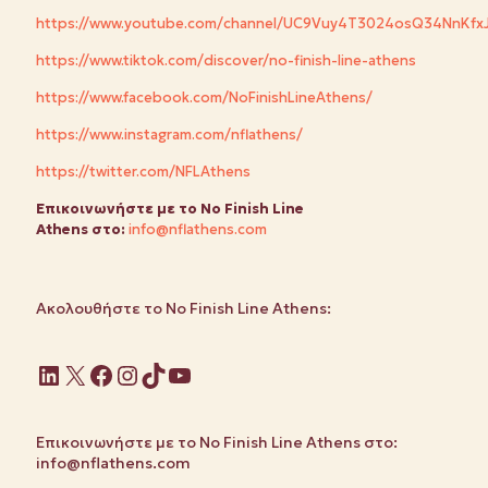
https://www.youtube.com/channel/UC9Vuy4T3024osQ34NnKfx
https://www.tiktok.com/discover/no-finish-line-athens
https://www.facebook.com/NoFinishLineAthens/
https://www.instagram.com/nflathens/
https://twitter.com/NFLAthens
Επικοινωνήστε
με
το
No Finish Line
Athens στο
:
info@nflathens.com
Ακολουθήστε το No Finish Line Athens:
Linkedin
X
Facebook
Instagram
TikTok
YouTube
Επικοινωνήστε με το No Finish Line Athens στο:
info@nflathens.com