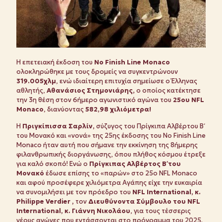
Η επετειακή έκδοση του
No Finish Line Monaco
ολοκληρώθηκε με τους δρομείς να συγκεντρώνουν
319.005χλμ
, ενώ ιδιαίτερη επιτυχία σημείωσε ο Έλληνας
αθλητής,
Αθανάσιος Στημονιάρης,
ο οποίος κατέκτησε
την 3η θέση στον 6ήμερο αγωνιστικό αγώνα του
25ου NFL
Monaco
, διανύοντας
582,98 χιλιόμετρα!
Η
Πριγκίπισσα Σαρλίν,
σύζυγος του Πρίγκιπα Αλβέρτου Β΄
του Μονακό και «νονά» της 25ης έκδοσης του No Finish Line
Monaco ήταν αυτή που σήμανε την εκκίνηση της 8ήμερης
φιλανθρωπικής διοργάνωσης, όπου πλήθος κόσμου έτρεξε
για καλό σκοπό! Ενώ ο
Πρίγκιπας Αλβέρτος Β΄ του
Μονακό
έδωσε επίσης το «παρών» στο 25ο NFL Monaco
και αφού προσέφερε χιλιόμετρα Αγάπης είχε την ευκαιρία
να συνομιλήσει με τον πρόεδρο του
NFL International, κ.
Philippe Verdier ,
τον
Διευθύνοντα Σύμβουλο του NFL
International, κ. Γιάννη Νικολάου
, για τους τέσσερις
νέους αγώνες που εντάσσονται στο πρόγραμμα του 2025.