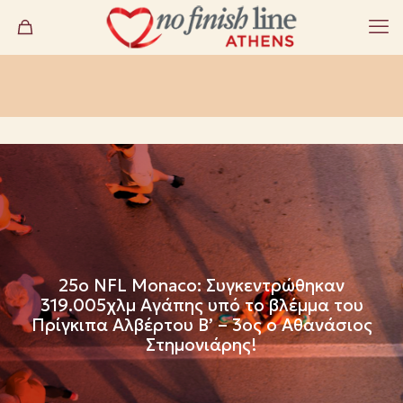
25ο NFL Monaco: Συγκεντρώθηκαν
319.005χλμ Αγάπης υπό το βλέμμα του
Πρίγκιπα Αλβέρτου Β’ – 3ος ο Αθανάσιος
Στημονιάρης!