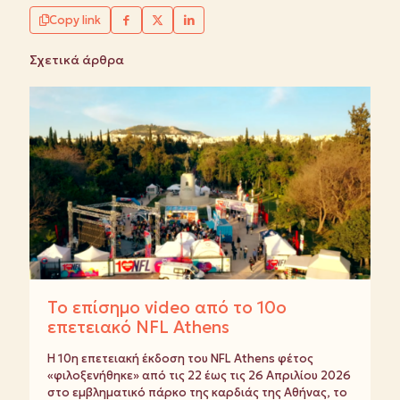
Copy link
Σχετικά άρθρα
Το επίσημο video από το 10ο
επετειακό NFL Athens
Η 10η επετειακή έκδοση του NFL Athens φέτος
«φιλοξενήθηκε» από τις 22 έως τις 26 Απριλίου 2026
στο εμβληματικό πάρκο της καρδιάς της Αθήνας, το