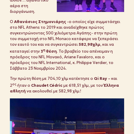
άλλον… αγωνιστικό
αέρα στη
διοργάνωση.
Ο
Αθανάσιος Στημονιάρης
-ο οποίος είχε συμμετάσχει
στο NFL Athens το 2019 και αναδείχθηκε πρώτος
συγκεντρώνοντας 500 χιλιόμετρα Αγάπης- στην πρώτη
του συμμετοχή στο NFL Monaco κατάφερε να ξεπεράσει
τον εαυτό του και να συγκεντρώσει
582,98χλμ,
και να
η
καταταγεί στην
3
θέση
. Το βραβείο του απένειμαν η
πρόεδρος του NFL Μονακό, Ariane Favaloro, και ο
πρόεδρος του NFL International, κ. Philippe Verdier, το
Σάββατο 23 Νοεμβρίου 2024.
Την πρώτη θέση με 704,10 χλμ κατέκτησε ο
Qi Ray
– και
ος
2
ήταν ο
Chaudet Cédric
με 618,51 χλμ, με τον
Έλληνα
αθλητή
να ακολουθεί με 582,98 χλμ.!