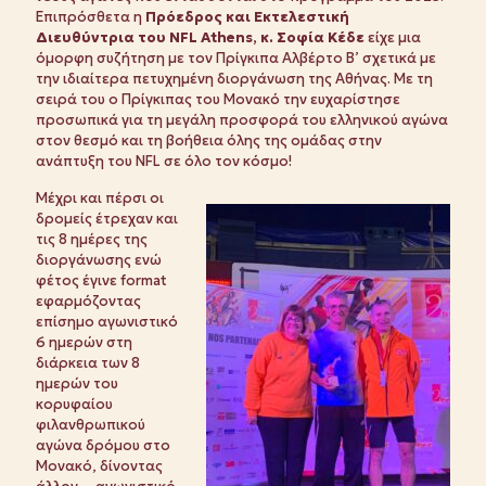
Επιπρόσθετα η
Πρόεδρος και Εκτελεστική
Διευθύντρια του NFL Athens, κ. Σοφία Κέδε
είχε μια
όμορφη συζήτηση με τον Πρίγκιπα Αλβέρτο Β’ σχετικά με
την ιδιαίτερα πετυχημένη διοργάνωση της Αθήνας. Με τη
σειρά του ο Πρίγκιπας του Μονακό την ευχαρίστησε
προσωπικά για τη μεγάλη προσφορά του ελληνικού αγώνα
στον θεσμό και τη βοήθεια όλης της ομάδας στην
ανάπτυξη του NFL σε όλο τον κόσμο!
Μέχρι και πέρσι οι
δρομείς έτρεχαν και
τις 8 ημέρες της
διοργάνωσης ενώ
φέτος έγινε format
εφαρμόζοντας
επίσημο αγωνιστικό
6 ημερών στη
διάρκεια των 8
ημερών του
κορυφαίου
φιλανθρωπικού
αγώνα δρόμου στο
Μονακό, δίνοντας