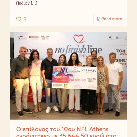
Πεδίον
[…]
0
Read more
Ο επίλογος του 10ου NFL Athens
«γράφτηκε» με 35.644,50 ευρώ στο