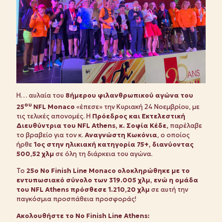
Η… αυλαία του
8ήμερου φιλανθρωπικού αγώνα του
ου
25
NFL Monaco
«έπεσε» την Κυριακή 24 Νοεμβρίου, με
τις τελικές απονομές. Η
Πρόεδρος και Εκτελεστική
Διευθύντρια του NFL Athens, κ. Σοφία Κέδε,
παρέλαβε
το βραβείο για τον κ.
Ανα
γνώστη Κωκόνια
, ο οποίος
ήρθε
1ος στην ηλικιακή κατηγορία 75+, διανύοντας
500,52 χλμ
σε όλη τη διάρκεια του αγώνα.
Το
25ο No Finish Line Monaco ολοκληρώθηκε με το
εντυπωσιακό σύνολο των 319.005 χλμ, ενώ η ομάδα
του NFL Athens πρόσθεσε 1.210,20 χλμ
σε αυτή την
παγκόσμια προσπάθεια προσφοράς!
Ακολουθήστε
το
No Finish Line Athens: