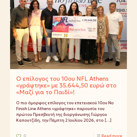
Ο επίλογος του 10ου NFL Athens
«γράφτηκε» με 35.644,50 ευρώ στο
«Μαζί για το Παιδί»!
Ο πιο όμορφος επίλογος του επετειακού 10ου No
Finish Line Athens «γράφτηκε» παρουσία του
πρώτου Πρεσβευτή της διοργάνωσης Γιώργου
Καπουτζίδη, την Πέμπτη 2 Ιουλίου 2026, στο
[…]
0
Read more