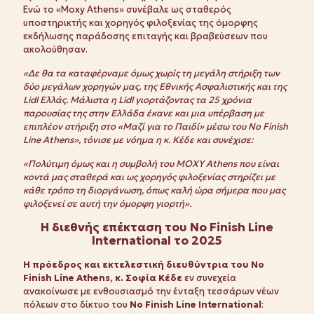
Ενώ το «Moxy Athens» συνέβαλε ως σταθερός
υποστηρικτής και χορηγός φιλοξενίας της όμορφης
εκδήλωσης παράδοσης επιταγής και βραβεύσεων που
ακολούθησαν.
«Δε θα τα καταφέρναμε όμως χωρίς τη μεγάλη στήριξη των
δύο μεγάλων χορηγών μας, της Εθνικής Ασφαλιστικής και της
Lidl
Ελλάς. Μάλιστα η
Lidl
γιορτάζοντας τα 25 χρόνια
παρουσίας της στην Ελλάδα έκανε και μια υπέρβαση με
επιπλέον στήριξη στο «Μαζί για το Παιδί» μέσω του
No
Finish
Line
Athens
», τόνισε με νόημα η κ. Κέδε και συνέχισε:
«Πολύτιμη όμως και η συμβολή του MOXY Athens που είναι
κοντά μας σταθερά και ως χορηγός φιλοξενίας στηρίζει με
κάθε τρόπο τη διοργάνωση, όπως καλή ώρα σήμερα που μας
φιλοξενεί σε αυτή την όμορφη γιορτή».
Η διεθνής επέκταση του
No
Finish
Line
International
το 2025
Η πρόεδρος και εκτελεστική διευθύντρια του
No
Finish
Line
Athens
, κ. Σοφία Κέδε
εν συνεχεία
ανακοίνωσε με ενθουσιασμό την ένταξη τεσσάρων νέων
πόλεων στο δίκτυο του
No Finish Line International
: