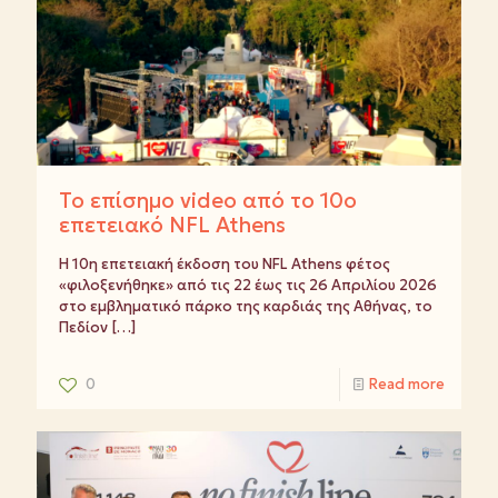
Το επίσημο video από το 10ο
επετειακό NFL Athens
Η 10η επετειακή έκδοση του NFL Athens φέτος
«φιλοξενήθηκε» από τις 22 έως τις 26 Απριλίου 2026
στο εμβληματικό πάρκο της καρδιάς της Αθήνας, το
Πεδίον
[…]
0
Read more