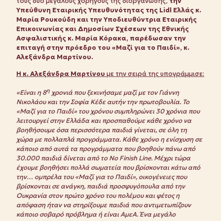
τους δύο μεγάλους χορηγούς της διοργάνωσης,
την
Υπεύθυνη Εταιρικής Υπευθυνότητας της Lidl Ελλάς κ.
Μαρία Ρουκούδη και την Υποδιευθύντρια Εταιρικής
Επικοινωνίας και Δημοσίων Σχέσεων της Εθνικής
Ασφαλιστικής κ. Μαρία Κόρακα, παρέδωσαν την
επιταγή στην πρόεδρο του «Μαζί για το Παιδί», κ.
Αλεξάνδρα Μαρτίνου.
Η κ. Αλεξάνδρα Μαρτίνου
με την σειρά της υπογράμμισε:
η
«Είναι η 8
χρονιά που ξεκινήσαμε μαζί με τον Γιάννη
Νικολάου και την Σοφία Κέδε αυτήν την πρωτοβουλία. Το
«Μαζί για το Παιδί» του χρόνου συμπληρώνει 30 χρόνια που
λειτουργεί στην Ελλάδα και προσπαθούμε κάθε χρόνο να
βοηθήσουμε όσα περισσότερα παιδιά γίνεται, σε όλη τη
χώρα με πολλαπλά προγράμματα. Κάθε χρόνο η ενίσχυση σε
κάποιο από αυτά τα προγράμματα που βοηθούν πάνω από
30.000 παιδιά δίνεται από το
No
Finish
Line
. Μέχρι τώρα
έχουμε βοηθήσει πολλά σωματεία που βρίσκονται κάτω από
την… ομπρέλα του «Μαζί για το Παιδί», οικογένειες που
βρίσκονται σε ανάγκη, παιδιά προσφυγόπουλα από την
Ουκρανία στον πρώτο χρόνο του πολέμου και φέτος η
απόφαση ήταν να στηρίξουμε παιδιά που αντιμετωπίζουν
κάποιο σοβαρό πρόβλημα ή είναι ΑμεΑ. Ένα μεγάλο