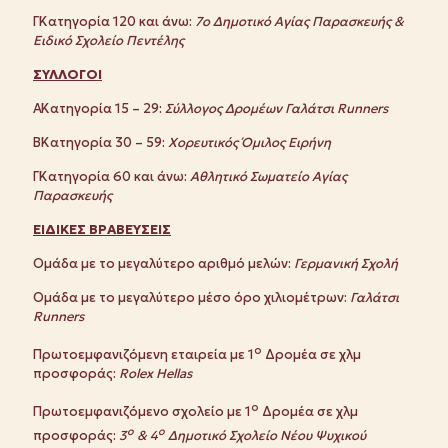
Γ΄Κατηγορία 120 και άνω:
7ο Δημοτικό Αγίας Παρασκευής &
Ειδικό Σχολείο Πεντέλης
ΣΥΛΛΟΓΟΙ
Α΄Κατηγορία 15 – 29:
Σύλλογος Δρομέων Γαλάτσι
Runners
Β΄Κατηγορία 30 – 59:
Χορευτικός Όμιλος Ειρήνη
Γ΄Κατηγορία 60 και άνω:
Αθλητικό Σωματείο Αγίας
Παρασκευής
ΕΙΔΙΚΕΣ ΒΡΑΒΕΥΣΕΙΣ
Ομάδα με το μεγαλύτερο αριθμό μελών:
Γερμανική Σχολή
Ομάδα με το μεγαλύτερο μέσο όρο χιλιομέτρων:
Γαλάτσι
Runners
ο
Πρωτοεμφανιζόμενη εταιρεία με 1
Δρομέα σε χλμ
προσφοράς:
Rolex
Hellas
ο
Πρωτοεμφανιζόμενo σχολείο με 1
Δρομέα σε χλμ
ο
ο
προσφοράς:
3
& 4
Δημοτικό Σχολείο Νέου Ψυχικού