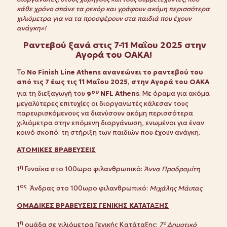
κάθε χρόνο σπάνε τα ρεκόρ και γράφουν ακόμη περισσότερα
χιλιόμετρα για να τα προσφέρουν στα παιδιά που έχουν
ανάγκη»!
Ραντεβού ξανά στις 7-11 Μαΐου 2025 στην
Αγορά του ΟΑΚΑ!
Το
No Finish Line Athens ανανεώνει το ραντεβού του
από τις 7 έως τις 11 Μαΐου 2025, στην Αγορά του ΟΑΚΑ
ου
για τη διεξαγωγή του
9
NFL
Athens
. Με όραμα για ακόμα
μεγαλύτερες επιτυχίες οι διοργανωτές κάλεσαν τους
παρευρισκόμενους να διανύσουν ακόμη περισσότερα
χιλιόμετρα στην επόμενη διοργάνωση, ενωμένοι για έναν
κοινό σκοπό: τη στήριξη των παιδιών που έχουν ανάγκη.
ΑΤΟΜΙΚΕΣ ΒΡΑΒΕΥΣΕΙΣ
η
1
Γυναίκα στο 100ωρο φιλανθρωπικό:
Άννα Προδρομίτη
ος
1
Άνδρας στο 100ωρο φιλανθρωπικό:
Μιχάλης Μάιπας
ΟΜΑΔΙΚΕΣ ΒΡΑΒΕΥΣΕΙΣ ΓΕΝΙΚΗΣ ΚΑΤΑΤΑΞΗΣ
η
1
ομάδα σε χιλιόμετρα Γενικής Κατάταξης:
7° Δημοτικό