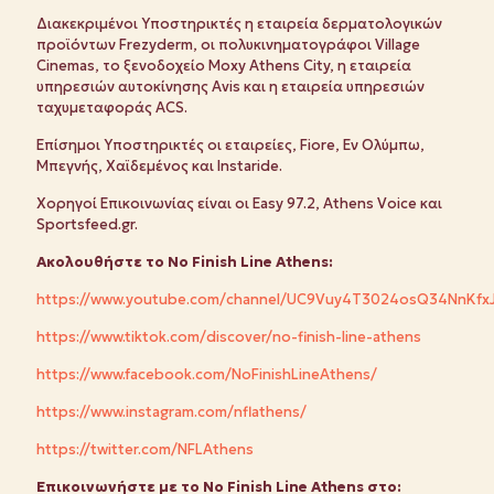
Διακεκριμένοι Υποστηρικτές η εταιρεία δερματολογικών
προϊόντων Frezyderm, οι πολυκινηματογράφοι Village
Cinemas, το ξενοδοχείο Moxy Athens City, η εταιρεία
υπηρεσιών αυτοκίνησης Avis και η εταιρεία υπηρεσιών
ταχυμεταφοράς ACS.
Επίσημοι Υποστηρικτές οι εταιρείες, Fiore, Εν Ολύμπω,
Μπεγνής, Χαϊδεμένος και Instaride.
Χορηγοί Επικοινωνίας είναι οι Easy 97.2, Athens Voice και
Sportsfeed.gr.
Ακολουθήστε
το
No Finish Line Athens:
https://www.youtube.com/channel/UC9Vuy4T3024osQ34NnKfx
https://www.tiktok.com/discover/no-finish-line-athens
https://www.facebook.com/NoFinishLineAthens/
https://www.instagram.com/nflathens/
https://twitter.com/NFLAthens
Επικοινωνήστε
με
το
No Finish Line Athens
στο
: