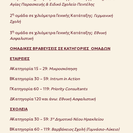
Αγίας Παρασκευής & Ειδικό Σχολείο Πεντέλης
η
2
ομάδα σε χιλιόμετρα Γενικής Κατάταξης:
Γερμανική
Σχολή
η
3
ομάδα σε χιλιόμετρα Γενικής Κατάταξης:
Εθνική
Ασφαλιστική
ΟΜΑΔΙΚΕΣ ΒΡΑΒΕΥΣΕΙΣ ΣΕ ΚΑΤΗΓΟΡΙΕΣ ΟΜΑΔΩΝ
ΕΤΑΙΡΕΙΕΣ
Α΄Κατηγορία 15 – 29:
Μικροσκόπηση
Β΄Κατηγορία 30 – 59:
Intrum
in
Action
Γ΄Κατηγορία 60 – 119:
Priority
Consultants
Δ΄Κατηγορία 120 και άνω:
Εθνική Ασφαλιστική
ΣΧΟΛΕΙΑ
Α΄Κατηγορία 30 – 59:
3° Δημοτικό Νέου Ηρακλείου
Β΄Κατηγορία 60 – 119:
Βαρβάκειος Σχολή (Γυμνάσιο-Λύκειο)