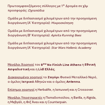
ο
Πρωτοεμφανιζόμενoς σύλλογος με 1
Δρομέα σε χλμ
προσφοράς:
Ωχταπόδια
Ομάδα με διπλασιασμό χιλιομέτρων από την προηγούμενη
διοργάνωση (Α’ Κατηγορία):
Μικροσκόπηση
Ομάδα με διπλασιασμό χιλιομέτρων από την προηγούμενη
διοργάνωση (Β’ Κατηγορία):
Apivita
Running
Bees
Ομάδα με διπλασιασμό χιλιομέτρων από την προηγούμενη
διοργάνωση (Α’ Κατηγορία):
Star
Wars
Hellenic
Academy
ου
Μεγάλοι Χορηγοί
του
8
No Finish Line Athens
η
Εθνική
Ασφαλιστική
και η
Lidl Ελλάς
.
Διακεκριμένοι χορηγοί
το
Ζαγόρι
Φυσικό Μεταλλικό Νερό,
ο όμιλος
Ιατρικό
Αθηνών και ο όμιλος
A
ntenna
.
Επίσημοι χορηγοί
η Herbalife, η Ιαπωνική και η Crossover.
Μεγάλοι Υποστηρικτές
η Παπαδοπούλου, η Barilla, η Algida,
η Μεβγάλ, η Φιξ Άνευ και η Counterpain.