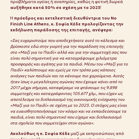
προβλήματα υγείας ή αναπηρίες, καθώς η φετινή δωρεά
αυξήθηκε κατά 50% σε σχέση με το 2023
!
Η
πρόεδρος και εκτελεστική διευθύντρια του
No
Finish
Line
Athens
, κ. Σοφία Κέδε προλογίζοντας την
εκδήλωση παράδοσης της επιταγής, ανέφερε:
«Σας ευχαριστούμε που αποδεχτήκατε αυτό το κάλεσμα και
βρίσκεστε εδώ στην γιορτή για την παράδοση της επιταγής
στο «Μαζί για το Παιδί» αλλά και για την συμμετοχή σας που
είναι πολύ σημαντική για να καταγράψουμε χιλιόμετρα
προσφοράς και αγάπης για τα παιδιά. Μέσω του «Μαζί για το
Παιδί» καλύπτουμε και εμείς με τον τρόπο μας κάποιες
ανάγκες των παιδιών και τα κάνουμε πιο χαρούμενα. Αυτός
ήταν ίσως ο μεγαλύτερος αγώνας που έχουμε κάνει από το
2017 μέχρι σήμερα, καταφέραμε να φτάσουμε τις 9.898
συμμετοχές και καταγράφοντας 105.677 χλμ., που είχαν ως
αποτέλεσμα το διπλασιασμό της οικονομικής ενίσχυσης του
«Μαζί για το Παιδί» σε σχέση με το 2023. Ο στόχος μας είναι
να ευαισθητοποιήσουμε τον κόσμο και να εκπαιδεύσουμε τα
παιδιά, είναι πολύ σημαντικό που είχαμε και διπλασιασμό
στα σχολεία που συμμετείχαν στον αγώνα».
Ακολούθως η
κ. Σοφία Κέδε
μαζί με εκπροσώπους από