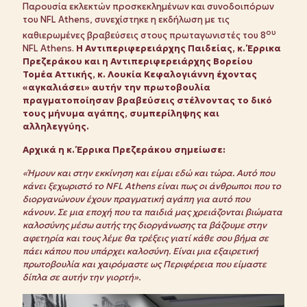
Παρουσία εκλεκτών προσκεκλημένων και συνοδοιπόρων
του NFL Athens, συνεχίστηκε η εκδήλωση με τις
ου
καθιερωμένες βραβεύσεις στους πρωταγωνιστές του 8
NFL Athens.
Η Αντιπεριφερειάρχης Παιδείας, κ. Έρρικα
Πρεζεράκου και η Αντιπεριφερειάρχης Βορείου
Τομέα Αττικής, κ. Λουκία Κεφαλογιάννη έχοντας
«αγκαλιάσει» αυτήν την πρωτοβουλία
πραγματοποίησαν βραβεύσεις στέλνοντας το δικό
τους μήνυμα αγάπης, συμπερίληψης και
αλληλεγγύης.
Αρχικά η κ. Έρρικα Πρεζεράκου σημείωσε:
«Ήμουν και στην εκκίνηση και είμαι εδώ και τώρα. Αυτό που
κάνει ξεχωριστό το
NFL
Athens
είναι πως οι άνθρωποι που το
διοργανώνουν έχουν πραγματική αγάπη για αυτό που
κάνουν. Σε μια εποχή που τα παιδιά μας χρειάζονται βιώματα
καλοσύνης μέσω αυτής της διοργάνωσης τα βάζουμε στην
αφετηρία και τους λέμε θα τρέξεις γιατί κάθε σου βήμα σε
πάει κάπου που υπάρχει καλοσύνη. Είναι μια εξαιρετική
πρωτοβουλία και χαιρόμαστε ως Περιφέρεια που είμαστε
δίπλα σε αυτήν την γιορτή».