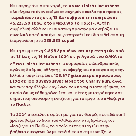
Με υπερηφάνεια και χαρά, το
8ο No Finish Line Athens
ολοκλήρωσε έναν ακόμα επιτυχημένο κύκλο προσφοράς,
παραδίδοντας στις 18 Δεκεμβρίου επιταγή ύψους
45.225,50 ευρώ στο «Μαζί για το Παιδί».
Αυτή η
συμβολική αλλά και ουσιαστική προσφορά ανεβάζει το
συνολικό ποσό που έχει συγκεντρωθεί και διατεθεί από τη
διοργάνωση στα
238.388 ευρώ!
Με τη συμμετοχή
9.898 δρομέων και περιπατητών
από
τις
15 έως τις 19 Μαΐου 2024 στην Αγορά του ΟΑΚΑ
το
ο
8
No Finish Line Athens,
ο κορυφαίος φιλανθρωπικός
αγώνας δρόμου, άθλησης, αναψυχής και προσφοράς στην
Ελλάδα, συγκέντρωσε
105.677 χιλιόμετρα προσφοράς
μέσα σε
100 συνεχόμενες ώρες του
Charity
Run
, αλλά
και των παράλληλων αγώνων που πραγματοποιήθηκαν, τα
οποία όπως κάθε χρόνο έτσι και φέτος μετατράπηκαν σε
σημαντική οικονομική ενίσχυση για το έργο του
«Μαζί για
το Παιδί»
.
Το
2024
αποτέλεσε ορόσημο για τον θεσμό, που εδώ και 8
χρόνια βάζει το δικό του «λιθαράκι» στις δράσεις του
«Μαζί για το Παιδί», το οποίο φέτος στοχεύει στην
βοήθεια οικογενειών με παιδιά που αντιμετωπίζουν