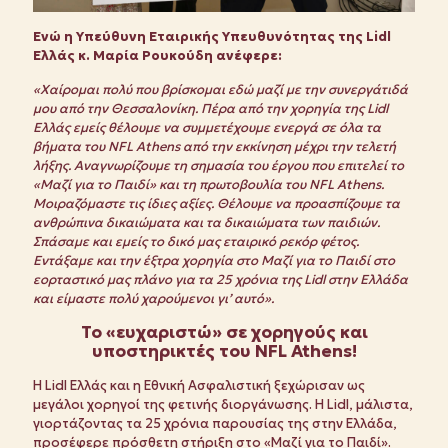
Ενώ η Υπεύθυνη Εταιρικής Υπευθυνότητας της Lidl
Ελλάς κ. Μαρία Ρουκούδη ανέφερε:
«Χαίρομαι πολύ που βρίσκομαι εδώ μαζί με την συνεργάτιδά
μου από την Θεσσαλονίκη. Πέρα από την χορηγία της Lidl
Ελλάς εμείς θέλουμε να συμμετέχουμε ενεργά σε όλα τα
βήματα του
NFL
Athens
από την εκκίνηση μέχρι την τελετή
λήξης. Αναγνωρίζουμε τη σημασία του έργου που επιτελεί το
«Μαζί για το Παιδί» και τη πρωτοβουλία του
NFL
Athens
.
Μοιραζόμαστε τις ίδιες αξίες. Θέλουμε να προασπίζουμε τα
ανθρώπινα δικαιώματα και τα δικαιώματα των παιδιών.
Σπάσαμε και εμείς το δικό μας εταιρικό ρεκόρ φέτος.
Εντάξαμε και την έξτρα χορηγία στο Μαζί για το Παιδί στο
εορταστικό μας πλάνο για τα 25 χρόνια της Lidl στην Ελλάδα
και είμαστε πολύ χαρούμενοι γι’ αυτό».
Το «ευχαριστώ» σε χορηγούς και
υποστηρικτές του
NFL
Athens
!
Η Lidl Ελλάς και η Εθνική Ασφαλιστική ξεχώρισαν ως
μεγάλοι χορηγοί της φετινής διοργάνωσης. Η Lidl, μάλιστα,
γιορτάζοντας τα 25 χρόνια παρουσίας της στην Ελλάδα,
προσέφερε πρόσθετη στήριξη στο «Μαζί για το Παιδί».