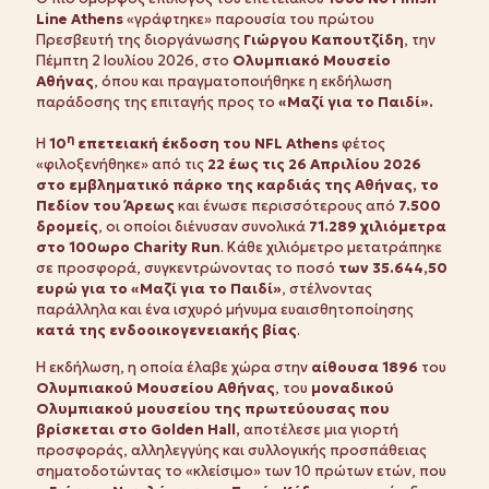
Line Athens
«γράφτηκε» παρουσία του πρώτου
Πρεσβευτή της διοργάνωσης
Γιώργου Καπουτζίδη
, την
Πέμπτη 2 Ιουλίου 2026, στο
Ολυμπιακό Μουσείο
Αθήνας
, όπου και πραγματοποιήθηκε η εκδήλωση
παράδοσης της επιταγής προς το
«Μαζί για το Παιδί».
η
Η
10
επετειακή έκδοση του
NFL
Athens
φέτος
«φιλοξενήθηκε» από τις
22 έως τις 26 Απριλίου 2026
στο εμβληματικό πάρκο της καρδιάς της Αθήνας, το
Πεδίον του Άρεως
και ένωσε περισσότερους από
7.500
δρομείς
, οι οποίοι διένυσαν συνολικά
71.289 χιλιόμετρα
στο 100ωρο Charity Run
. Κάθε χιλιόμετρο μετατράπηκε
σε προσφορά, συγκεντρώνοντας το ποσό
των 35.644,50
ευρώ για το «Μαζί για το Παιδί»
, στέλνοντας
παράλληλα και ένα ισχυρό μήνυμα ευαισθητοποίησης
κατά της ενδοοικογενειακής βίας
.
Η εκδήλωση, η οποία έλαβε χώρα στην
αίθουσα 1896
του
Ολυμπιακού Μουσείου Αθήνας
, του
μοναδικού
Ολυμπιακού μουσείου της πρωτεύουσας που
βρίσκεται στο Golden Hall,
αποτέλεσε μια γιορτή
προσφοράς, αλληλεγγύης και συλλογικής προσπάθειας
σηματοδοτώντας το «κλείσιμο» των 10 πρώτων ετών, που