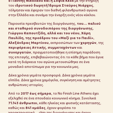
ο Γιάννης Νικολάου και η Σοφία Κέδε
με την στήριξη
του
ιδρυτικού δωρητή Ίδρυμα Σταύρος Νιάρχος
,
τόλμησαν και έφεραν τον διεθνή φιλανθρωπικό αγώνα
στην Ελλάδα και συνάμα την έναρξη ενός νέου κύκλου.
Παρουσία πρεσβευτών της διοργάνωσης,
του… παλιού
και σταθερού συνοδοιπόρου της διοργάνωσης,
Γιώργου Καπουτζίδη, αλλά και του νέου, Χάρη
Παυλίδη, της προέδρου του «Μαζί για το Παιδί»,
Αλεξάνδρας Μαρτίνου,
εκπροσώπων των
χορηγών
, της
περιφέρειας Αττικής
,
συμμετεχόντων
και
συνεργατών
, πραγματοποιήθηκε η επίσημη παράδοση
της επιταγής, επιβεβαιώνοντας ότι το κάθε βήμα που έγινε
κατά τη διάρκεια του αγώνα μετουσιώθηκε σε ένα
μοναδικό αποτύπωμα για την κοινωνία μας.
Δέκα χρόνια γεμάτα προσφορά. Δέκα χρόνια γεμάτα
ελπίδα. Δέκα χρόνια χαμόγελα, συγκίνηση και αμέτρητες
ανθρώπινες ιστορίες.
Από το
2017 έως σήμερα,
το No Finish Line Athens έχει
εξελιχθεί σε ένα σπουδαίο κοινωνικό κίνημα. Συνολικά
71.143 άνθρωποι
, κάθε ηλικίας και φυσικής κατάστασης,
καθώς και
841 ομάδες
, έχουν φορέσει το
χαρακτηριστικό… chip της διοργάνωσης και έχουν