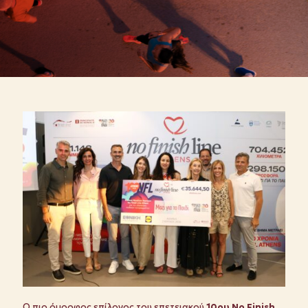
Ο πιο όμορφος επίλογος του επετειακού
10ου No Finish