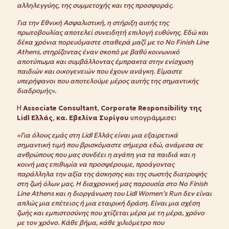
αλληλεγγύης, της συμμετοχής και της προσφοράς.
Για την Εθνική Ασφαλιστική, η στήριξη αυτής της
πρωτοβουλίας αποτελεί συνειδητή επιλογή ευθύνης. Εδώ και
δέκα χρόνια πορευόμαστε σταθερά μαζί με το No Finish Line
Athens, στηρίζοντας έναν σκοπό με βαθύ κοινωνικό
αποτύπωμα και συμβάλλοντας έμπρακτα στην ενίσχυση
παιδιών και οικογενειών που έχουν ανάγκη. Είμαστε
υπερήφανοι που αποτελούμε μέρος αυτής της σημαντικής
διαδρομής».
Η
Associate Consultant, Corporate Responsibility της
Lidl Ελλάς, κα. Εβελίνα Συρίγου
υπογράμμισε
:
«Για όλους εμάς στη Lidl Ελλάς είναι μια εξαιρετικά
σημαντική τιμή που βρισκόμαστε σήμερα εδώ, ανάμεσα σε
ανθρώπους που μας συνδέει η αγάπη για τα παιδιά και η
κοινή μας επιθυμία να προσφέρουμε, προάγοντας
παράλληλα την αξία της άσκησης και της σωστής διατροφής
στη ζωή όλων μας. Η διαχρονική μας παρουσία στο No Finish
Line Athens και η διοργάνωση του Lidl Women’s Run δεν είναι
απλώς μια επέτειος ή μια εταιρική δράση. Είναι μια σχέση
ζωής και εμπιστοσύνης που χτίζεται μέρα με τη μέρα, χρόνο
με τον χρόνο. Κάθε βήμα, κάθε χιλιόμετρο που