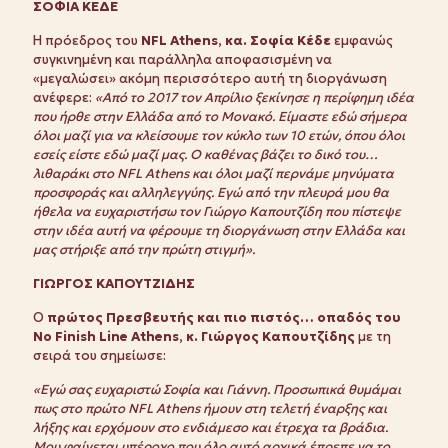
ΣΟΦΙΑ ΚΕΔΕ
Η πρόεδρος του
NFL Athens, κα. Σοφία Κέδε
εμφανώς
συγκινημένη και παράλληλα αποφασισμένη να
«μεγαλώσει» ακόμη περισσότερο αυτή τη διοργάνωση
ανέφερε:
«Από το 2017 τον Απρίλιο ξεκίνησε η περίφημη ιδέα
που ήρθε στην Ελλάδα από το Μονακό. Είμαστε εδώ σήμερα
όλοι μαζί για να κλείσουμε τον κύκλο των 10 ετών, όπου όλοι
εσείς είστε εδώ μαζί μας. Ο καθένας βάζει το δικό του…
λιθαράκι στο NFL Athens και όλοι μαζί περνάμε μηνύματα
προσφοράς και αλληλεγγύης. Εγώ από την πλευρά μου θα
ήθελα να ευχαριστήσω τον Γιώργο Καπουτζίδη που πίστεψε
στην ιδέα αυτή να φέρουμε τη διοργάνωση στην Ελλάδα και
μας στήριξε από την πρώτη στιγμή».
ΓΙΩΡΓΟΣ ΚΑΠΟΥΤΖΙΔΗΣ
Ο
πρώτος Πρεσβευτής και πιο πιστός… οπαδός του
No
Finish
Line
Athens
, κ. Γιώργος Καπουτζίδης
με τη
σειρά του σημείωσε:
«Εγώ σας ευχαριστώ Σοφία και Γιάννη. Προσωπικά θυμάμαι
πως στο πρώτο NFL Athens ήμουν στη τελετή έναρξης και
λήξης και ερχόμουν στο ενδιάμεσο και έτρεχα τα βράδια.
Μου φαίνεται υπέροχο που όλο αυτό αρχικά έπρεπε να το