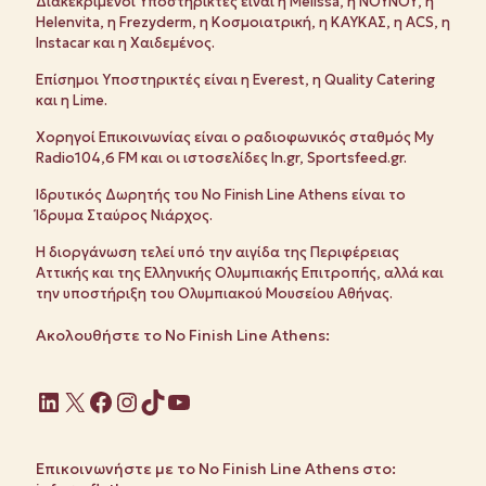
Διακεκριμένοι Υποστηρικτές είναι η Melissa, η ΝΟΥΝΟΥ, η
Helenvita, η Frezyderm, η Κοσμοιατρική, η KAYKAΣ, η ACS, η
Ιnstacar και η Χαιδεμένος.
Επίσημοι Υποστηρικτές είναι η Everest, η Quality Catering
και η Lime.
Χορηγοί Επικοινωνίας είναι ο ραδιοφωνικός σταθμός My
Radio104,6 FM και οι ιστοσελίδες In.gr, Sportsfeed.gr.
Ιδρυτικός Δωρητής του No Finish Line Athens είναι το
Ίδρυμα Σταύρος Νιάρχος.
Η διοργάνωση τελεί υπό την αιγίδα της Περιφέρειας
Αττικής και της Ελληνικής Ολυμπιακής Επιτροπής, αλλά και
την υποστήριξη του Ολυμπιακού Μουσείου Αθήνας.
Ακολουθήστε το No Finish Line Athens:
Linkedin
X
Facebook
Instagram
TikTok
YouTube
Επικοινωνήστε με το No Finish Line Athens στο: