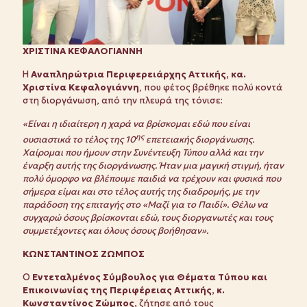
ΧΡΙΣΤΙΝΑ ΚΕΦΑΛΟΓΙΑΝΝΗ
Η
Αναπληρώτρια Περιφερειάρχης Αττικής, κα.
Χριστίνα Κεφαλογιάννη
, που φέτος βρέθηκε πολύ κοντά
στη διοργάνωση, από την πλευρά της τόνισε:
«Είναι η ιδιαίτερη η χαρά να βρίσκομαι εδώ που είναι
ης
ουσιαστικά το τέλος της 10
επετειακής διοργάνωσης.
Χαίρομαι που ήμουν στην Συνέντευξη Τύπου αλλά και την
έναρξη αυτής της διοργάνωσης. Ήταν μια μαγική στιγμή, ήταν
πολύ όμορφο να βλέπουμε παιδιά να τρέχουν και φυσικά που
σήμερα είμαι και στο τέλος αυτής της διαδρομής, με την
παράδοση της επιταγής στο «Μαζί για το Παιδί». Θέλω να
συγχαρώ όσους βρίσκονται εδώ, τους διοργανωτές και τους
συμμετέχοντες και όλους όσους βοήθησαν».
ΚΩΝΣΤΑΝΤΙΝΟΣ ΖΩΜΠΟΣ
Ο
Εντεταλμένος Σύμβουλος για Θέματα Τύπου και
Επικοινωνίας της Περιφέρειας Αττικής, κ.
Κωνσταντίνος Ζώμπος,
ζήτησε από τους