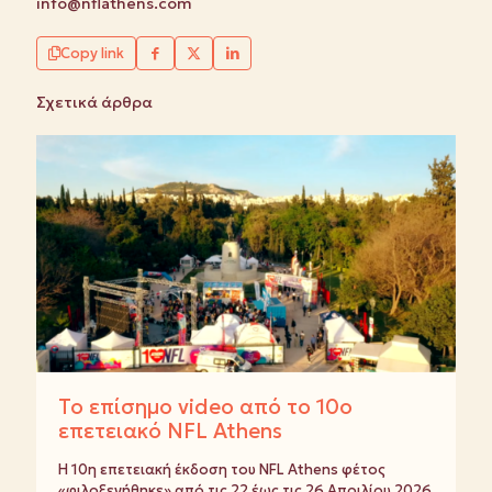
info@nflathens.com
Copy link
Σχετικά άρθρα
Το επίσημο video από το 10ο
επετειακό NFL Athens
Η 10η επετειακή έκδοση του NFL Athens φέτος
«φιλοξενήθηκε» από τις 22 έως τις 26 Απριλίου 2026