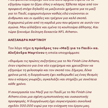
εξηγήσω τώρα το ξέρει όλος ο κόσμος. Έβλεπα πέρα από τον
προφανή στόχο δηλαδή να μαζευτούν χρήματα για το μαζί
για το Παιδί, ευχαριστιόμουν καθώς εδώ ενώνονται οι
άνθρωποι και οι ομάδες και τρέχουν για καλό σκοπό.
Ευχαριστώ μέσα από τη καρδιά μου που φέρατε σε αυτόν τον
αγώνα. Μου αλλάξατε και εμένα τη κουλτούρα άθλησης. Και
τώρα ξεκινάμε δεύτερη δεκαετία NFL Athens».
ΑΛΕΞΑΝΔΡΑ ΜΑΡΤΙΝΟΥ
Τον λόγο πήρε
η πρόεδρος του «Μαζί για το Παιδί» κα.
Αλεξάνδρα Μαρτίνου
η οποία υπογράμμισε:
«Θυμάμαι τις πρώτες συζητήσεις για το No Finish Line Athens,
όταν επρόκειτο για ένα νέο εγχείρημα και χρειαζόταν να
εξηγούμε τη φιλοσοφία και τον σκοπό του. Σήμερα, δέκα
χρόνια μετά, η διοργάνωση έχει καθιερωθεί ως ένας θεσμός
που ο κόσμος γνωρίζει, αγκαλιάζει και στηρίζει με συνέπεια
κάθε χρόνο.
Η συνεργασία του Μαζί για το Παιδί με το No Finish Line
Athens είναι μια σχέση εμπιστοσύνης και ουσιαστικής
προσφοράς. Η διοργάνωση έχει συγκεντρώσει συνολικά
σχεδόν 300.000 ευρώ για την ενίσχυση του έργου μας,