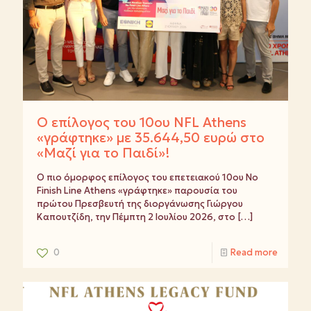
Ο επίλογος του 10ου NFL Athens
«γράφτηκε» με 35.644,50 ευρώ στο
«Μαζί για το Παιδί»!
Ο πιο όμορφος επίλογος του επετειακού 10ου No
Finish Line Athens «γράφτηκε» παρουσία του
πρώτου Πρεσβευτή της διοργάνωσης Γιώργου
Καπουτζίδη, την Πέμπτη 2 Ιουλίου 2026, στο
[…]
0
Read more