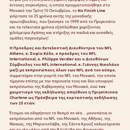
έντονες συγκινήσεις, η οποία πραγματοποιήθηκε στο
Μονακό την Τρίτη 15 Οκτωβρίου, το
No Finish Line
γιόρτασε τα 25 χρόνια αυτής της μοναδικής
πρωτοβουλίας, που ξεκίνησε το 1999 από το Πριγκιπάτο
και τα τελευταία χρόνια εξαπλώθηκε χαρίζοντας
χιλιόμετρα Αγάπης και στήριξης σε παιδιά και ευπαθείς
ομάδες παγκοσμίως!
Η Πρόεδρος και Εκτελεστική Διευθύντρια του NFL
Athens, κ. Σοφία Κέδε, ο πρόεδρος του NFL
International, κ. Philippe Verdier και ο Διευθύνων
Σύμβουλος του NFL International, κ. Γιάννης Νικολάου
μαζί με εκπροσώπους όλων των NFL ανά τον κόσμο
,
συμμετείχαν στην γιορτή του NFL του Μονακό, την οποία
τίμησαν επίσης με την παρουσία τους και δύο υπουργοί
εκπρόσωποι της Κυβέρνησης του Μονακό, ενώ
τον
χαιρετισμό της εκδήλωσης απηύθυνε η Πριγκίπισσα
Charlene ως Πρέσβειρα της εορταστικής εκδήλωσης
των 25 ετών.
Έτοιμοι να οδηγήσουν το θεσμό σε νέα… μονοπάτια οι
εκπρόσωποι από τα NFL του Μονακό, της Αθήνας, της
Νίκαιας, της Μπρατισλάβα, της Σάντα Κρουζ καλωσόρισαν
και το νέο μέλος από την Κόρδοβα της Αργεντινής.