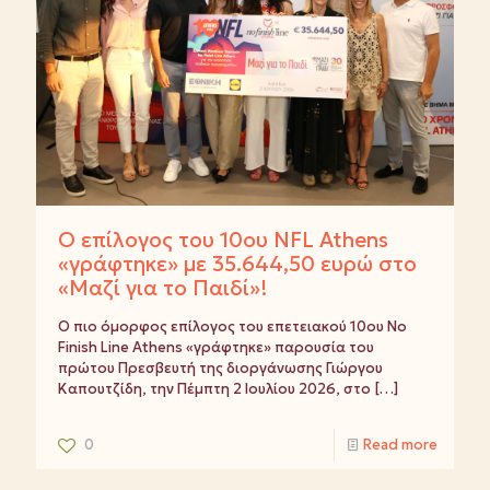
Ο επίλογος του 10ου NFL Athens
«γράφτηκε» με 35.644,50 ευρώ στο
«Μαζί για το Παιδί»!
Ο πιο όμορφος επίλογος του επετειακού 10ου No
Finish Line Athens «γράφτηκε» παρουσία του
πρώτου Πρεσβευτή της διοργάνωσης Γιώργου
Καπουτζίδη, την Πέμπτη 2 Ιουλίου 2026, στο
[…]
0
Read more