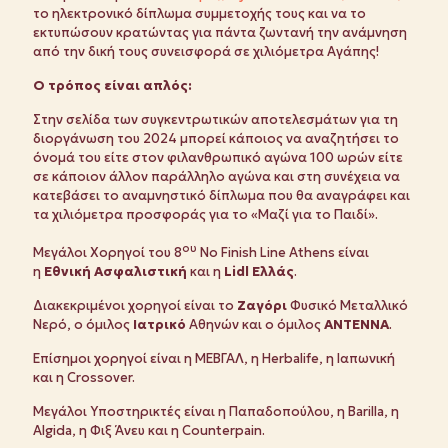
το ηλεκτρονικό δίπλωμα συμμετοχής τους και να το
εκτυπώσουν κρατώντας για πάντα ζωντανή την ανάμνηση
από την δική τους συνεισφορά σε χιλιόμετρα Αγάπης!
Ο τρόπος είναι απλός:
Στην σελίδα των συγκεντρωτικών αποτελεσμάτων για τη
διοργάνωση του 2024 μπορεί κάποιος να αναζητήσει το
όνομά του είτε στον φιλανθρωπικό αγώνα 100 ωρών είτε
σε κάποιον άλλον παράλληλο αγώνα και στη συνέχεια να
κατεβάσει το αναμνηστικό δίπλωμα που θα αναγράφει και
τα χιλιόμετρα προσφοράς για το «Μαζί για το Παιδί».
ου
Μεγάλοι Χορηγοί του 8
No Finish Line Athens είναι
η
Εθνική Ασφαλιστική
και η
Lidl Ελλάς
.
Διακεκριμένοι χορηγοί είναι το
Ζαγόρι
Φυσικό Μεταλλικό
Νερό, ο όμιλος
Ιατρικό
Αθηνών και ο όμιλος
ANTENNA
.
Επίσημοι χορηγοί είναι η ΜΕΒΓΑΛ, η Herbalife, η Ιαπωνική
και η Crossover.
Μεγάλοι Υποστηρικτές είναι η Παπαδοπούλου, η Barilla, η
Algida, η Φιξ Άνευ και η Counterpain.