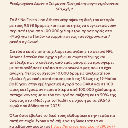
Ρεκόρ αγώνα έκανε ο Στέφανος Πατεράκης συγκεντρώνοντας
501,4χλμ!
ο
Το 8
No Finish Line Athens «έγραψε» τη δική του ιστορία
με τους 9.898 δρομείς και περιπατητές να συγκεντρώνουν
περισσότερα από 100.000 χιλιόμετρα προσφοράς στο
«Μαζί για το Παιδί» καταρρίπτοντας ταυτόχρονα και 7
ρεκόρ αγώνων!
Ωστόσο εκτός από τα χιλιόμετρα αγάπης το φετινό NFL
Athens έστειλε ένα ηχηρό μήνυμα συμπερίληψης και
απέδειξε πως ο καθένας από εμάς μπορεί να προσφέρει
με οποιονδήποτε τρόπο στην κοινωνία μας που το έχει
ανάγκη. Φέτος οι σχεδόν 10.000 δρομείς ανεξαρτήτου
ηλικίας ή φυσικής κατάστασης από τις 15 έως τις 19 Μαΐου
βρέθηκαν στην εμβληματική Αγορά του ΟΑΚΑ και σε 100
ώρες κατέγραψαν περισσότερα από 100.000 χιλιόμετρα,
πετυχαίνοντας με αυτόν τον τρόπο αύξηση κατά 50% της
δωρεάς στο «Μαζί για το Παιδί» σε σχέση με τα 29.543
ευρώ που δόθηκαν το 2023!
Όλοι όσοι έβαλαν το δικό τους «λιθαράκι» στην τεράστια
αυτή επιτυχία έχουν από σήμερα τη δυνατότητα να
κατεβάσουν μέσω του
https://my.raceresult.com/290547/