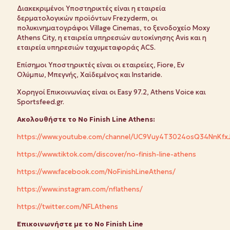
Διακεκριμένοι Υποστηρικτές είναι η εταιρεία
δερματολογικών προϊόντων Frezyderm, οι
πολυκινηματογράφοι Village Cinemas, το ξενοδοχείο Moxy
Athens City, η εταιρεία υπηρεσιών αυτοκίνησης Avis και η
εταιρεία υπηρεσιών ταχυμεταφοράς ACS.
Επίσημοι Υποστηρικτές είναι οι εταιρείες, Fiore, Εν
Ολύμπω, Μπεγνής, Χαϊδεμένος και Instaride.
Χορηγοί Επικοινωνίας είναι οι Easy 97.2, Athens Voice και
Sportsfeed.gr.
Ακολουθήστε
το
No Finish Line Athens:
https://www.youtube.com/channel/UC9Vuy4T3024osQ34NnKfx
https://www.tiktok.com/discover/no-finish-line-athens
https://www.facebook.com/NoFinishLineAthens/
https://www.instagram.com/nflathens/
https://twitter.com/NFLAthens
Επικοινωνήστε
με
το
No Finish Line