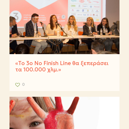
«To 3o No Finish Line θα ξεπεράσει
τα 100.000 χλμ.»
0