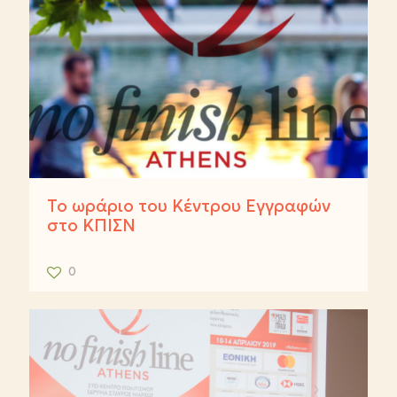
To ωράριο του Κέντρου Εγγραφών
στο ΚΠΙΣΝ
0