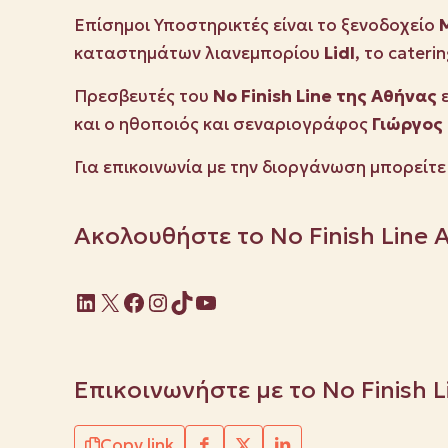
Επίσημοι Υποστηρικτές είναι το ξενοδοχείο
M
καταστημάτων λιανεμπορίου
Lidl
, το cateri
Πρεσβευτές του
No
Finish
Line
της Αθήνας
και ο ηθοποιός και σεναριογράφος
Γιώργος 
Για επικοινωνία με την διοργάνωση μπορείτε
Ακολουθήστε το No Finish Line 
Linkedin
X
Facebook
Instagram
TikTok
YouTube
Επικοινωνήστε με το No Finish 
Copy link