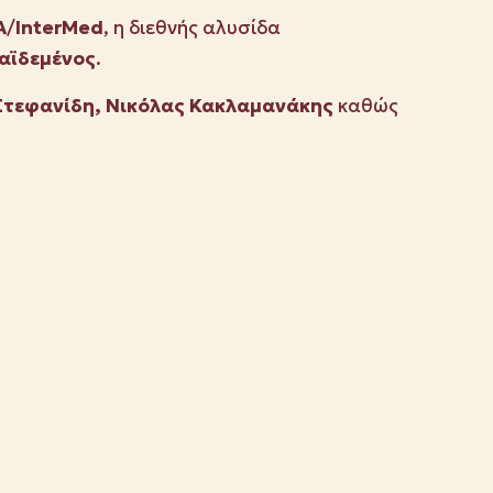
A
/
InterMed
, η διεθνής αλυσίδα
αϊδεμένος
.
Στεφανίδη, Νικόλας Κακλαμανάκης
καθώς