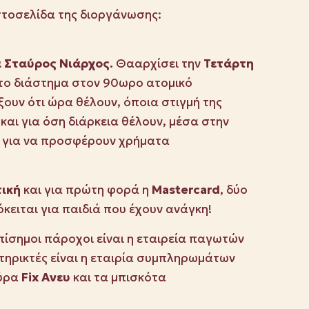
στοσελίδα της διοργάνωσης:
α Σταύρος Νιάρχος.
Θααρχίσει την
Τετάρτη
 το διάστημα στον 90ωρο ατομικό
υν ότι ώρα θέλουν, όποια στιγμή της
και για όση διάρκεια θέλουν, μέσα στην
για να προσφέρουν χρήματα
τική
και για πρώτη φορά η
Mastercard
, δύο
όκειται για παιδιά που έχουν ανάγκη!
Eπίσημοι πάροχοι είναι η εταιρεία παγωτών
τηρικτές είναι η εταιρία συμπληρωμάτων
πύρα
Fix
A
νευ
και τα μπισκότα