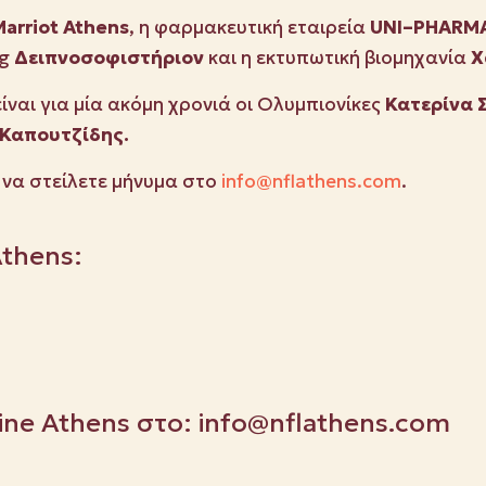
arriot
Athens
, η φαρμακευτική εταιρεία
UNI
–
PHARM
ng
Δειπνοσοφιστήριον
και η εκτυπωτική βιομηχανία
Χ
είναι για μία ακόμη χρονιά οι Ολυμπιονίκες
Κατερίνα 
Καπουτζίδης.
 να στείλετε μήνυμα στο
info@nflathens.com
.
Athens:
Line Athens στο:
info@nflathens.com