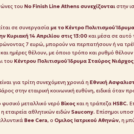
γώνες του
Νο
Finish
Line
Athens
συνεχίζονται
στην ι
ίται σε συνεργασία
με το Κέντρο Πολιτισμού Ίδρυμ
ην Κυριακή 14 Απριλίου στις 13:00
και μέσα σε αυτό
ώνοντας 7 ευρώ, μπορούν να περπατήσουν ή να τρέξο
 και ημέρες θέλουν, με όποιο τρόπο και ρυθμό θέλουν 
λι του
Κέντρου Πολιτισμού Ίδρυμα Σταύρος Νιάρχος
είναι για τρίτη συνεχόμενη χρονιά η
Εθνική Ασφαλισ
άρος στην εταιρική κοινωνική ευθύνη, ειδικά όταν πρ
ο φυσικό μεταλλικό νερό
Βίκος
και η τράπεζα
HSBC
. 
 η εταιρεία αθλητικών ειδών
Saucony
. Eπίσημοι υποσ
αλλυντικά
Bee
Cera
, o
O
μιλος Ιατρικού Αθηνών
, η μ