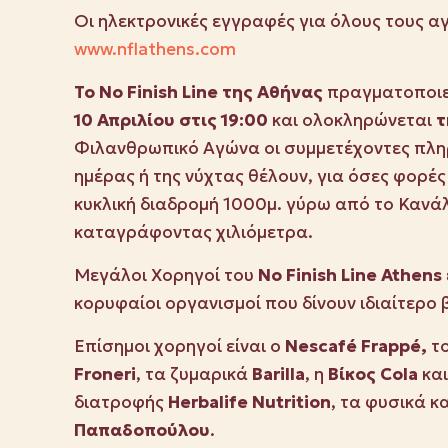
Οι ηλεκτρονικές εγγραφές για όλους τους α
www.nflathens.com
Το
No
Finish
Line της Αθήνας
πραγματοποιε
10 Απριλίου στις 19:00
και ολοκληρώνεται
τ
Φιλανθρωπικό Αγώνα οι συμμετέχοντες πληρ
ημέρας ή της νύχτας θέλουν, για όσες φορές
κυκλική διαδρομή 1000μ. γύρω από το Κανά
καταγράφοντας χιλιόμετρα.
Μεγάλοι Χορηγοί του
No
Finish
Line
Athens
κορυφαίοι οργανισμοί που δίνουν ιδιαίτερο β
Επίσημοι χορηγοί είναι ο
Nescaf
é
Frapp
é,
τ
Froneri
, τα ζυμαρικά
Barilla
, η
Βίκος
Cola
και
διατροφής
Η
erbalife
Nutrition
, τα φυσικά κ
Παπαδοπούλου
.