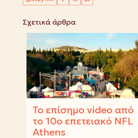
Σχετικά άρθρα
Το επίσημο video από
το 10ο επετειακό NFL
Athens