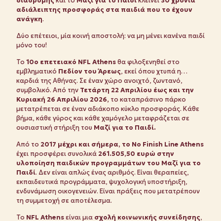
διαδρομής
και το
Μαζί για το Παιδί
κλείνει
30 χρόνια
αδιάλειπτης προσφοράς στα παιδιά που το έχουν
ανάγκη
.
Δύο επέτειοι, μία κοινή αποστολή: να μη μένει κανένα παιδί
μόνο του!
Το
10ο επετειακό
NFL Athens
θα φιλοξενηθεί στο
εμβληματικό
Πεδίον του Άρεως
, εκεί όπου χτυπά η…
καρδιά της Αθήνας. Σε έναν χώρο ανοιχτό, ζωντανό,
συμβολικό. Από την
Τετάρτη 22 Απριλίου έως και την
Κυριακή 26 Απριλίου 2026,
το καταπράσινο πάρκο
μετατρέπεται σε έναν αδιάκοπο κύκλο προσφοράς. Κάθε
βήμα, κάθε γύρος και κάθε χαμόγελο μεταφράζεται σε
ουσιαστική στήριξη του
Μαζί για το Παιδί.
Από το
2017 μέχρι και σήμερα, το No Finish Line Athens
έχει προσφέρει συνολικά
261.505,50 ευρώ στην
υλοποίηση παιδικών προγραμμάτων του Μαζί για το
Παιδί
. Δεν είναι απλώς ένας αριθμός. Είναι θεραπείες,
εκπαιδευτικά προγράμματα, ψυχολογική υποστήριξη,
ενδυνάμωση οικογενειών. Είναι πράξεις που μετατρέπουν
τη συμμετοχή σε αποτέλεσμα.
Το
NFL Athens
είναι μια
σχολή κοινωνικής συνείδησης
,