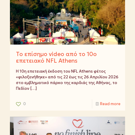
Το επίσημο video από το 10ο
επετειακό NFL Athens
Η 10η επετειακή έκδοση του NFL Athens φέτος
«φιλοξενήθηκε» από τις 22 έως τις 26 Απριλίου 2026
στο εμβληματικό πάρκο της καρδιάς της Αθήνας, το
Πεδίον
[…]
0
Read more