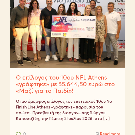
Ο επίλογος του 10ου NFL Athens
«γράφτηκε» με 35.644,50 ευρώ στο
«Μαζί για το Παιδί»!
Ο πιο όμορφος επίλογος του επετειακού 10ου No
Finish Line Athens «γράφτηκε» παρουσία του
πρώτου Πρεσβευτή της διοργάνωσης Γιώργου
Καπουτζίδη, την Πέμπτη 2 Ιουλίου 2026, στο
[…]
0
Read more