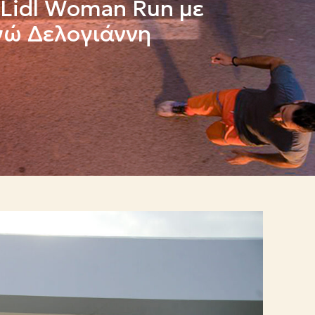
 Lidl Woman Run με
γώ Δελογιάννη