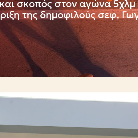
και σκοπός στον αγώνα 5χλμ
ήριξη της δημοφιλούς σεφ, Γω