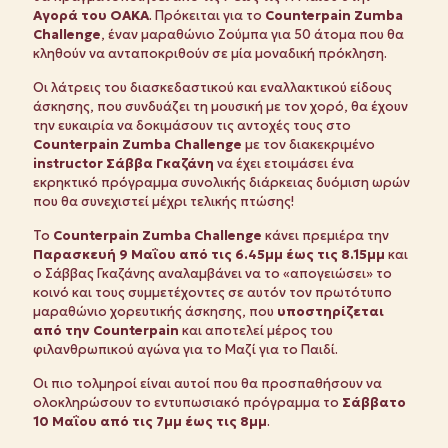
Αγορά του ΟΑΚΑ
. Πρόκειται για το
Counterpain
Zumba
Challenge
, έναν μαραθώνιο Ζούμπα για 50 άτομα που θα
κληθούν να ανταποκριθούν σε μία μοναδική πρόκληση.
Οι λάτρεις του διασκεδαστικού και εναλλακτικού είδους
άσκησης, που συνδυάζει τη μουσική με τον χορό, θα έχουν
την ευκαιρία να δοκιμάσουν τις αντοχές τους στο
Counterpain
Zumba
Challenge
με τον διακεκριμένο
instructor
Σάββα Γκαζάνη
να έχει ετοιμάσει ένα
εκρηκτικό πρόγραμμα συνολικής διάρκειας δυόμιση ωρών
που θα συνεχιστεί μέχρι τελικής πτώσης!
Το
Counterpain
Zumba
Challenge
κάνει πρεμιέρα την
Παρασκευή 9 Μαΐου από τις 6.45μμ έως τις 8.15μμ
και
ο Σάββας Γκαζάνης αναλαμβάνει να το «απογειώσει» το
κοινό και τους συμμετέχοντες σε αυτόν τον πρωτότυπο
μαραθώνιο χορευτικής άσκησης, που
υποστηρίζεται
από την
Counterpain
και αποτελεί μέρος του
φιλανθρωπικού αγώνα για το Μαζί για το Παιδί.
Oι πιο τολμηροί είναι αυτοί που θα προσπαθήσουν να
ολοκληρώσουν το εντυπωσιακό πρόγραμμα το
Σάββατο
10 Μαΐου από τις 7μμ έως τις 8μμ
.