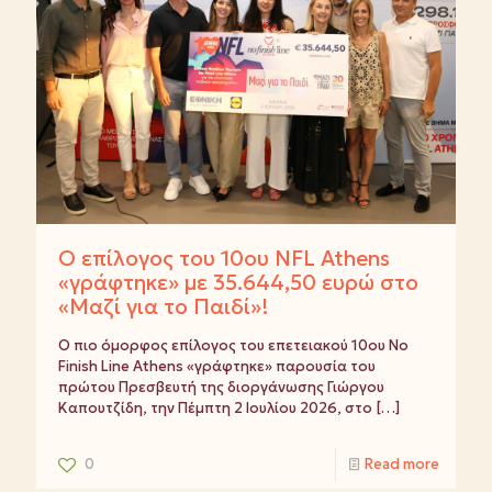
Ο επίλογος του 10ου NFL Athens
«γράφτηκε» με 35.644,50 ευρώ στο
«Μαζί για το Παιδί»!
Ο πιο όμορφος επίλογος του επετειακού 10ου No
Finish Line Athens «γράφτηκε» παρουσία του
πρώτου Πρεσβευτή της διοργάνωσης Γιώργου
Καπουτζίδη, την Πέμπτη 2 Ιουλίου 2026, στο
[…]
0
Read more