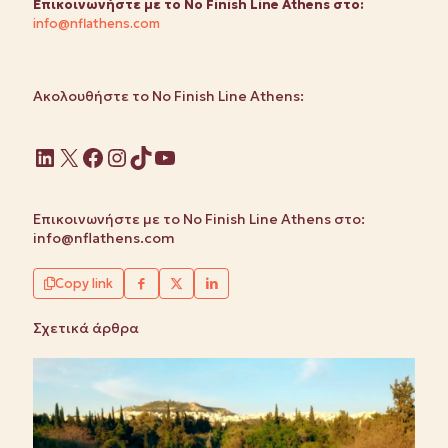
Επικοινωνήστε
με το No
Finish
Line
Athens στο:
info@nflathens.com
Ακολουθήστε το No Finish Line Athens:
Linkedin
X
Facebook
Instagram
TikTok
YouTube
Επικοινωνήστε με το No Finish Line Athens στο:
info@nflathens.com
Copy link
Σχετικά άρθρα