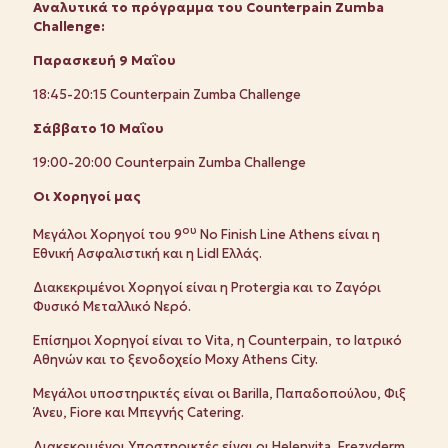
Αναλυτικά το πρόγραμμα του
Counterpain
Zumba
Challenge
:
Παρασκευή 9 Μαΐου
18:45-20:15 Counterpain Zumba Challenge
Σάββατο 10 Μαΐου
19:00-20:00 Counterpain Zumba Challenge
Οι Χορηγοί μας
ου
Μεγάλοι Χορηγοί του 9
No Finish Line Athens είναι η
Εθνική Ασφαλιστική και η Lidl Ελλάς.
Διακεκριμένοι Χορηγοί είναι η Protergia και το Ζαγόρι
Φυσικό Μεταλλικό Νερό.
Επίσημοι Χορηγοί είναι το Vita, η Counterpain, το Ιατρικό
Αθηνών και το ξενοδοχείο Moxy Athens City.
Μεγάλοι υποστηρικτές είναι οι Barilla, Παπαδοπούλου, Φιξ
Άνευ, Fiore και Μπεγνής Catering.
Διακεκριμένοι Υποστηρικτές είναι οι Helenvita, Frezyderm,