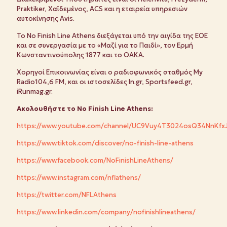
Praktiker, Χαϊδεμένος, ACS και η εταιρεία υπηρεσιών
αυτοκίνησης Avis.
Το No Finish Line Athens διεξάγεται υπό την αιγίδα της ΕΟΕ
και σε συνεργασία με το «Μαζί για το Παιδί», τον Ερμή
Κωνσταντινούπολης 1877 και το ΟΑΚΑ.
Χορηγοί Επικοινωνίας είναι ο ραδιοφωνικός σταθμός My
Radio104,6 FM, και οι ιστοσελίδες In.gr, Sportsfeed.gr,
iRunmag.gr.
Ακολουθήστε
το
No Finish Line Athens:
https://www.youtube.com/channel/UC9Vuy4T3024osQ34NnKfx
https://www.tiktok.com/discover/no-finish-line-athens
https://www.facebook.com/NoFinishLineAthens/
https://www.instagram.com/nflathens/
https://twitter.com/NFLAthens
https://www.linkedin.com/company/nofinishlineathens/