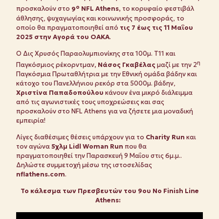
ο
προσκαλούν στο
9
NFL
Athens,
το κορυφαίο φεστιβάλ
άθλησης, ψυχαγωγίας και κοινωνικής προσφοράς, το
οποίο θα πραγματοποιηθεί από
τις 7 έως τις 11 Μαΐου
2025 στην Αγορά του ΟΑΚΑ
.
O Δις Χρυσός Παραολυμπιονίκης στα 100μ. Τ11 και
η
Παγκόσμιος ρέκορντμαν
, Νάσος Γκαβέλας
μαζί με την 2
Παγκόσμια Πρωταθλήτρια με την Εθνική ομάδα βάδην και
κάτοχο του Πανελλήνιου ρεκόρ στα 5000μ. βάδην,
Χριστίνα Παπαδοπούλου
κάνουν ένα μικρό διάλειμμα
από τις αγωνιστικές τους υποχρεώσεις και σας
προσκαλούν στο NFL Athens για να ζήσετε μια μοναδική
εμπειρία!
Λίγες διαθέσιμες θέσεις υπάρχουν για το
Charity
Run
και
τον αγώνα
5χλμ
Lidl
Woman
Run
που θα
πραγματοποιηθεί την Παρασκευή 9 Μαΐου στις 6μ.μ..
Δηλώστε συμμετοχή μέσω της ιστοσελίδας
nflathens.com
.
Το κάλεσμα των Πρεσβευτών του 9ου
No
Finish
Line
Athens: