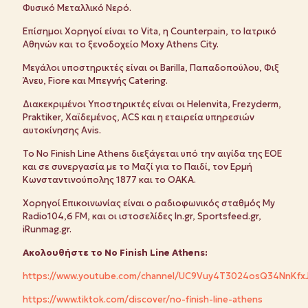
Φυσικό Μεταλλικό Νερό.
Επίσημοι Χορηγοί είναι το Vita, η Counterpain, το Ιατρικό
Αθηνών και το ξενοδοχείο Moxy Athens City.
Μεγάλοι υποστηρικτές είναι οι Barilla, Παπαδοπούλου, Φιξ
Άνευ, Fiore και Μπεγνής Catering.
Διακεκριμένοι Υποστηρικτές είναι οι Helenvita, Frezyderm,
Praktiker, Χαϊδεμένος, ACS και η εταιρεία υπηρεσιών
αυτοκίνησης Avis.
Το No Finish Line Athens διεξάγεται υπό την αιγίδα της ΕΟΕ
και σε συνεργασία με το Μαζί για το Παιδί, τον Ερμή
Κωνσταντινούπολης 1877 και το ΟΑΚΑ.
Χορηγοί Επικοινωνίας είναι ο ραδιοφωνικός σταθμός My
Radio104,6 FM, και οι ιστοσελίδες In.gr, Sportsfeed.gr,
iRunmag.gr.
Ακολουθήστε
το
No Finish Line Athens:
https://www.youtube.com/channel/UC9Vuy4T3024osQ34NnKfx
https://www.tiktok.com/discover/no-finish-line-athens