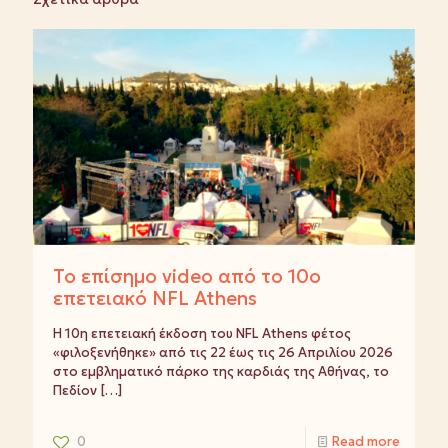
Το επίσημο video από το 10ο
επετειακό NFL Athens
Η 10η επετειακή έκδοση του NFL Athens φέτος
«φιλοξενήθηκε» από τις 22 έως τις 26 Απριλίου 2026
στο εμβληματικό πάρκο της καρδιάς της Αθήνας, το
Πεδίον
[…]
0
Read more