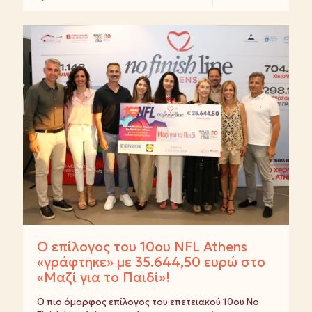
Ο επίλογος του 10ου NFL Athens
«γράφτηκε» με 35.644,50 ευρώ στο
«Μαζί για το Παιδί»!
Ο πιο όμορφος επίλογος του επετειακού 10ου No