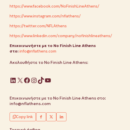
https://www.facebook.com/NoFinishLineAthens/
https://www.instagram.com/nflathens/
https://twitter.com/NFLAthens
https://www.linkedin.com/company/nofinishlineathens/
Επικοινωνήστε
με το No
Finish
Line
Athens
στο:
info@nflathens.com
Ακολουθήστε το No Finish Line Athens:
Linkedin
X
Facebook
Instagram
TikTok
YouTube
Επικοινωνήστε με το No Finish Line Athens στο:
info@nflathens.com
Copy link
Σχετικά άρθρα