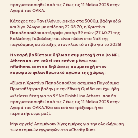
πραγματοποιηθεί από τις 7 έως τις 11 Μαΐου 2025 στην
Αγορά του ΟΑΚΑ.
Κάτοχος του Πανελλήνιου ρεκόρ στα 5000μ. βάδην εδώ
και λίγα 24ωρα με επίδοση 22.08.70, η Χριστίνα
Παπαδοπούλου κατέρριψε ρεκόρ 39 ετών (27.40.71 της
Καλλιόπης Γαβαλάκη) και είναι πλέον στο Νο5 της
παγκόσμιας κατάταξης στον κλειστό στίβο για το 2025!
Η νεαρή βαδίστρια δήλωσε συμμετοχή στο 9ο
NFL
Athens και σε καλεί και εσένα μέσω του
nflathens.
com να δηλώσεις συμμετοχή στον
κορυφαίο φιλανθρωπικό αγώνα της χώρας:
«Είμαι η Χριστίνα Παπαδοπούλου ασημένια Παγκόσμια
Πρωταθλήτρια βάδην με την Εθνική Ομάδα και έχω ήδη
ο
«κλείσει» θέση για το 9
No Finish Line Athens, που θα
πραγματοποιηθεί από τις 7 έως τις 11 Μαΐου 2025 στην
Αγορά του ΟΑΚΑ. Έλα και εσύ να τρέξουμε ή να
περπατήσουμε μαζί.
Μην αργείς! Απομένουν λίγες ημέρες για την ολοκλήρωση
των ατομικών εγγραφών στο «Charity Run».