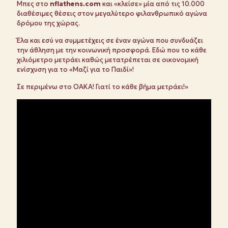
Μπες στο
nflathens.
com
και «κλείσε» μία από τις 10.000
διαθέσιμες θέσεις στον μεγαλύτερο φιλανθρωπικό αγώνα
δρόμου της χώρας.
Έλα και εσύ να συμμετέχεις σε έναν αγώνα που συνδυάζει
την άθληση με την κοινωνική προσφορά. Εδώ που το κάθε
χιλιόμετρο μετράει καθώς μετατρέπεται σε οικονομική
ενίσχυση για το «Μαζί για το Παιδί»!
Σε περιμένω στο ΟΑΚΑ! Γιατί το κάθε βήμα μετράει!»