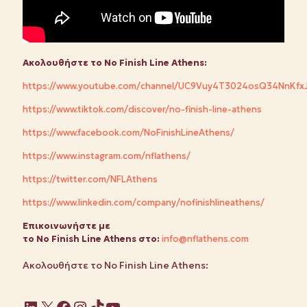
Ακολουθήστε
το
No Finish Line Athens:
https://www.youtube.com/channel/UC9Vuy4T3024osQ34NnKfx
https://www.tiktok.com/discover/no-finish-line-athens
https://www.facebook.com/NoFinishLineAthens/
https://www.instagram.com/nflathens/
https://twitter.com/NFLAthens
https://www.linkedin.com/company/nofinishlineathens/
Επικοινωνήστε
με
το No
Finish
Line
Athens στο:
info@nflathens.com
Ακολουθήστε το No Finish Line Athens:
Linkedin
X
Facebook
Instagram
TikTok
YouTube