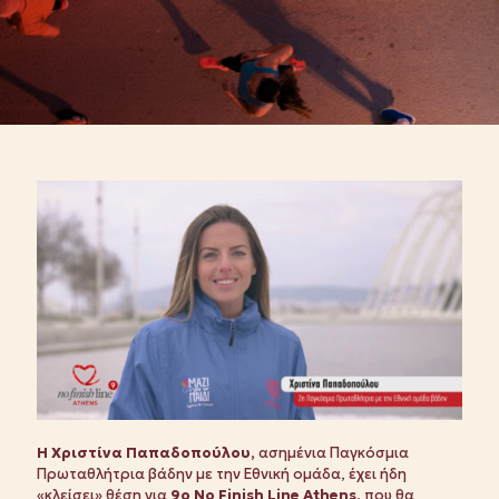
Η Χριστίνα Παπαδοπούλου,
ασημένια Παγκόσμια
Πρωταθλήτρια βάδην με την Εθνική ομάδα, έχει ήδη
«κλείσει» θέση για
9ο No Finish Line Athens,
που θα