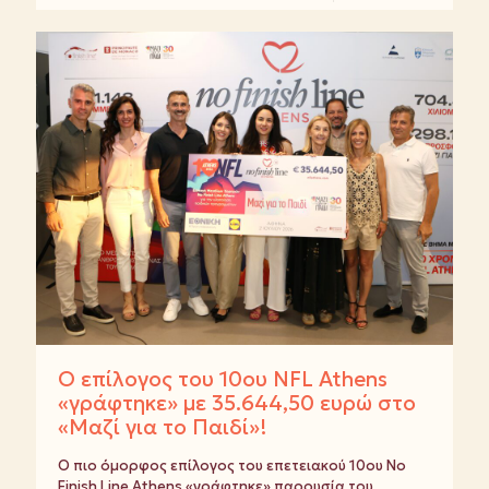
Ο επίλογος του 10ου NFL Athens
«γράφτηκε» με 35.644,50 ευρώ στο
«Μαζί για το Παιδί»!
Ο πιο όμορφος επίλογος του επετειακού 10ου No
Finish Line Athens «γράφτηκε» παρουσία του