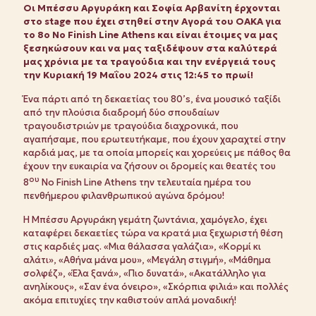
Οι Μπέσσυ Αργυράκη και Σοφία Αρβανίτη έρχονται
στο stage που έχει στηθεί στην Αγορά του ΟΑΚΑ για
το 8ο No Finish Line Athens και είναι έτοιμες να μας
ξεσηκώσουν και να μας ταξιδέψουν στα καλύτερά
μας χρόνια με τα τραγούδια και την ενέργειά τους
την Κυριακή 19 Μαΐου 2024 στις 12:45 το πρωί!
Ένα πάρτι από τη δεκαετίας του 80’s, ένα μουσικό ταξίδι
από την πλούσια διαδρομή δύο σπουδαίων
τραγουδιστριών με τραγούδια διαχρονικά, που
αγαπήσαμε, που ερωτευτήκαμε, που έχουν χαραχτεί στην
καρδιά μας, με τα οποία μπορείς και χορεύεις με πάθος θα
έχουν την ευκαιρία να ζήσουν οι δρομείς και θεατές του
ου
8
No Finish Line Athens την τελευταία ημέρα του
πενθήμερου φιλανθρωπικού αγώνα δρόμου!
H Μπέσσυ Αργυράκη γεμάτη ζωντάνια, χαμόγελο, έχει
καταφέρει δεκαετίες τώρα να κρατά μια ξεχωριστή θέση
στις καρδιές μας. «Μια θάλασσα γαλάζια», «Κορμί κι
αλάτι», «Αθήνα μάνα μου», «Μεγάλη στιγμή», «Μάθημα
σολφέζ», «Έλα ξανά», «Πιο δυνατά», «Ακατάλληλο για
ανηλίκους», «Σαν ένα όνειρο», «Σκόρπια φιλιά» και πολλές
ακόμα επιτυχίες την καθιστούν απλά μοναδική!