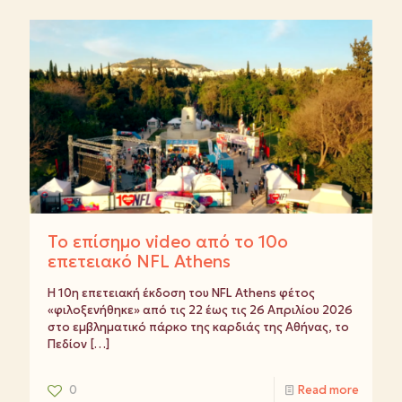
Το επίσημο video από το 10ο
επετειακό NFL Athens
Η 10η επετειακή έκδοση του NFL Athens φέτος
«φιλοξενήθηκε» από τις 22 έως τις 26 Απριλίου 2026
στο εμβληματικό πάρκο της καρδιάς της Αθήνας, το
Πεδίον
[…]
0
Read more