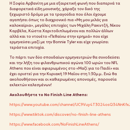
Η Σοφία Αρβανίτη με μια εξαιρετική φωνή που διαπερνά τα
διαφορετικά είδη μουσικής, χάραξε τον δικό της
ξεχωριστό δρόμο με τα τραγούδια που όλοι έχουμε
αγαπήσει όπως το διαχρονικό πια «Μη μου μιλάς για
καλοκαίρια», μεγάλες επιτυχίες των Μιχάλη Ρακιντζή, Νίκου
Καρβέλα, Κώστα Χαριτοδιπλωμένου και πολλών άλλων
αλλά και το ντουέτο «Πεθαίνω στην ερημιά» που είχε
ερμηνεύσει μαζί με την Bonnie Tyler και είχε γνωρίσει
τεράστια επιτυχία.
Το πάρτι των δύο σπουδαίων ερμηνευτριών θα συνοδεύσει
και την λήξη του φιλανθρωπικού αγώνα 100 ωρών του NFL
Athens που είναι αφιερωμένος στο «Μαζί για το Παιδί» και
έχει οριστεί για την Κυριακή 19 Μαΐου στη 1:30μ.μ.. Ενώ θα
ακολουθήσουν και οι καθιερωμένες απονομές, παρουσία
εκλεκτών καλεσμένων!
Ακολουθήστε το
No
Finish
Line
Athens:
https://www.youtube.com/channel/UC9Vuy4T3024osQ34NnKfx
https://www.tiktok.com/discover/no-finish-line-athens
https://www.facebook.com/NoFinishLineAthens/