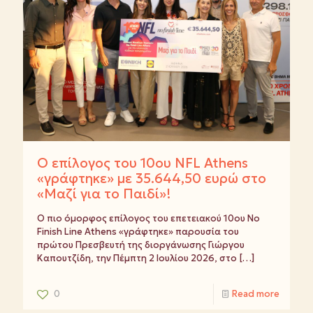
Ο επίλογος του 10ου NFL Athens
«γράφτηκε» με 35.644,50 ευρώ στο
«Μαζί για το Παιδί»!
Ο πιο όμορφος επίλογος του επετειακού 10ου No
Finish Line Athens «γράφτηκε» παρουσία του
πρώτου Πρεσβευτή της διοργάνωσης Γιώργου
Καπουτζίδη, την Πέμπτη 2 Ιουλίου 2026, στο
[…]
0
Read more