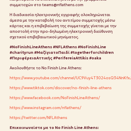
συμμετοχών στο teams@nflathens.com
Η διαδικασία ηλεκτρονικής εγγραφής ολοκληρώνεται
άμεσα με την καταβολή του αντιτίμου συμμετοχής μέσω
κάρτας και η επιβεβαίωση της συμμετοχής γίνεται με την
αποστολή στην προ-δηλωμένη ηλεκτρονική διεύθυνση
σχετικού επιβεβαιωτικού μηνύματος.
#NoFinishLineAthens #NFLAthens #NoFinishLine
#charityrun #ΜαζίγιατοΠαιδί #togetherforchildren
#ΠεριφέρειαΑττικής #PerifereiaAttikis #oaka
Ακολουθήστε το No Finish Line Athens:
https://www.youtube.com/channel/UC9Vuy4T3024osQ34NnKfx
https://www.tiktok.com/discover/no-finish-line-athens
https://www.facebook.com/NoFinishLineAthens/
https://www.instagram.com/nflathens/
https://twitter.com/NFLAthens
Επικοινωνείστε με το No Finish Line Athens: