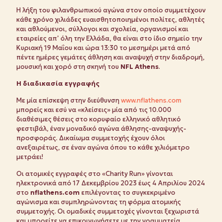
Η λήξη του φιλανθρωπικού αγώνα στον οποίο συμμετέχουν
κάθε χρόνο χιλιάδες ευαισθητοποιημένοι πολίτες, αθλητές
και αθλούμενοι, σύλλογοι και σχολεία, οργανισμοί και
εταιρείες απ’ όλη την Ελλάδα, θα είναι στο ίδιο σημείο την
Κυριακή 19 Μαΐου και ώρα 13:30 το μεσημέρι μετά από
πέντε ημέρες γεμάτες άθληση και αναψυχή στην διαδρομή,
μουσική και χορό στη σκηνή του
NFL Athens
.
Η διαδικασία εγγραφής
Με μία επίσκεψη στην διεύθυνση
www.nflathens.com
μπορείς και εσύ να «κλείσεις» μία από τις 10.000
διαθέσιμες θέσεις στο κορυφαίο ελληνικό αθλητικό
φεστιβάλ, έναν μοναδικό αγώνα άθλησης-αναψυχής-
προσφοράς. Δικαίωμα συμμετοχής έχουν όλοι
ανεξαιρέτως, σε έναν αγώνα όπου το κάθε χιλιόμετρο
μετράει!
Οι ατομικές εγγραφές στο «Charity Run» γίνονται
ηλεκτρονικά από 17 Δεκεμβρίου 2023 έως 4 Απριλίου 2024
στο
nflathens.com
επιλέγοντας το συγκεκριμένο
αγώνισμα και συμπληρώνοντας τη φόρμα ατομικής
συμμετοχής. Οι ομαδικές συμμετοχές γίνονται ξεχωριστά
και μπορείτε να επικοινωνήσετε με την γραμματεία