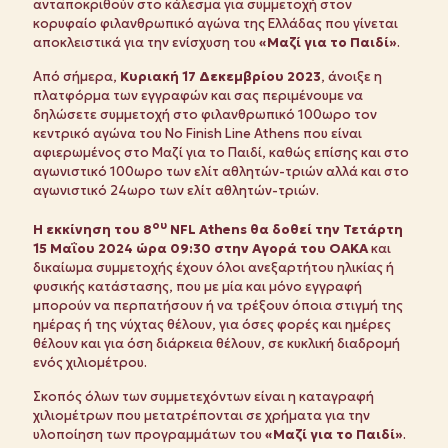
ανταποκριθούν στο κάλεσμα για συμμετοχή στον
κορυφαίο φιλανθρωπικό αγώνα της Ελλάδας που γίνεται
αποκλειστικά για την ενίσχυση του
«Μαζί για το Παιδί»
.
Από σήμερα,
Κυριακή 17 Δεκεμβρίου 2023
, άνοιξε η
πλατφόρμα των εγγραφών και σας περιμένουμε να
δηλώσετε συμμετοχή στο φιλανθρωπικό 100ωρο τον
κεντρικό αγώνα του No Finish Line Athens που είναι
αφιερωμένος στο Μαζί για το Παιδί, καθώς επίσης και στο
αγωνιστικό 100ωρο των ελίτ αθλητών-τριών αλλά και στο
αγωνιστικό 24ωρο των ελίτ αθλητών-τριών.
ου
Η εκκίνηση του 8
NFL Athens θα δοθεί την Τετάρτη
15 Μαΐου 2024 ώρα 09:30 στην Αγορά του ΟΑΚΑ
και
δικαίωμα συμμετοχής έχουν όλοι ανεξαρτήτου ηλικίας ή
φυσικής κατάστασης, που με μία και μόνο εγγραφή
μπορούν να περπατήσουν ή να τρέξουν όποια στιγμή της
ημέρας ή της νύχτας θέλουν, για όσες φορές και ημέρες
θέλουν και για όση διάρκεια θέλουν, σε κυκλική διαδρομή
ενός χιλιομέτρου.
Σκοπός όλων των συμμετεχόντων είναι η καταγραφή
χιλιομέτρων που μετατρέπονται σε χρήματα για την
υλοποίηση των προγραμμάτων του
«Μαζί για το Παιδί»
.