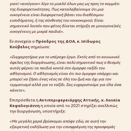
γιατί «ανοίγουν» λίγο το μυαλό όλων μας ως προς το κομμάτι
της διαφορετικότητας. Πως καταλαβαίνουμε ότι μια
οικογένεια είναι διαφορετική βάσει του διαθέσιμου
εισοδήματος, ή της σύνθεσης του νοικοκυριού; Είναι
σημαντικό λοιπόν που φέτος δίνεται στήριξη σε μονογονεϊκές
οικογένειες με μικρά παιδιά».
Εν συνεχεία ο
Πρόεδρος της ΔΟΑ, κ. Ισίδωρος
Κούβελος
σημείωσε:
«Συγχαρητήρια για το υπέροχο έργο. Εκτός από το κοινωνικό
όφελος της διοργάνωσης, είναι πολύ σημαντικό πως ο θεσμός
αυτός φέρνει τα παιδιά κοντά στο όμορφο ταξίδι του
αθλητισμού. Ο αθλητισμός είναι ότι πιο όμορφο υπάρχει και
μπορεί να ζήσει ένας νέος σε όλη του ζωή και όχι για τον
τερματισμό αλλά για το ταξίδι. Σας ευχαριστούμε για όλα όσα
κάνετε».
Επιπρόσθετα η
Αντιπεριφερειάρχης Αττικής, κ. Λουκία
Κεφαλογιάννη
η οποία από το 2021 στηρίζει ανελλιπώς
την διοργάνωση, υποστήριξε:
«Με μεγάλη χαρά βρίσκομαι απόψε εδώ, σε αυτή την
εξαιρετική εκδήλωση για την επισφράγιση της προσφοράς