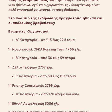
Σπύρος Ανδριόπουλος
από την πλευρά του πρόσθεσε:
«Θα ήθελα και εγώ να ευχαριστήσω την διοργάνωση. Είναι
πολύ σημαντικό να γίνονται τέτοιες δράσεις».
Στο πλαίσιο της εκδήλωσης πραγματοποιήθηκαν και
οι ακόλουθες βραβεύσεις:
Εταιρείες, Οργανισμοί́
Α’ Κατηγορία – από́ 15 έως 29 άτομα
η
1
Novonordisk OFKA Running Team 1766 χλμ.
Β’ Κατηγορία – από́ 30 έως 59 άτομα
η
1
Δέλτα Τρόφιμα 2757 χλμ.
Γ’ Κατηγορία – από́ 60 έως 119 άτομα
η
1
Priority Consultants 2799 χλμ.
Δ’ Κατηγορία – από́ 120 άτομα και άνω
η
1
Εθνική Ασφαλιστική 3056 χλμ.