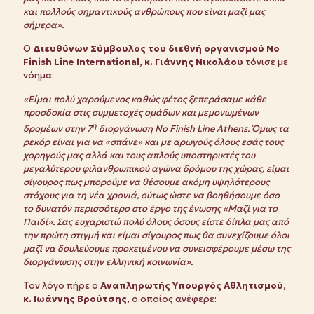
και πολλούς σημαντικούς ανθρώπους που είναι μαζί μας
σήμερα».
Ο
Διευθύνων Σύμβουλος του διεθνή οργανισμού No
Finish Line International, κ. Γιάννης Νικολάου
τόνισε με
νόημα:
«Είμαι πολύ χαρούμενος καθώς φέτος ξεπεράσαμε κάθε
προσδοκία στις συμμετοχές ομάδων και μεμονωμένων
η
δρομέων στην 7
διοργάνωση
No
Finish
Line
Athens
. Όμως τα
ρεκόρ είναι για να «σπάνε» και με αρωγούς όλους εσάς τους
χορηγούς μας αλλά και τους απλούς υποστηρικτές του
μεγαλύτερου φιλανθρωπικού αγώνα δρόμου της χώρας, είμαι
σίγουρος πως μπορούμε να θέσουμε ακόμη υψηλότερους
στόχους για τη νέα χρονιά, ούτως ώστε να βοηθήσουμε όσο
το δυνατόν περισσότερο στο έργο της ένωσης «Μαζί για το
Παιδί». Σας ευχαριστώ πολύ όλους όσους είστε δίπλα μας από
την πρώτη στιγμή και είμαι σίγουρος πως θα συνεχίζουμε όλοι
μαζί να δουλεύουμε προκειμένου να συνεισφέρουμε μέσω της
διοργάνωσης στην ελληνική κοινωνία».
Τον λόγο πήρε ο
Αναπληρωτής Υπουργός Αθλητισμού,
κ. Ιωάννης Βρούτσης,
ο οποίος ανέφερε: