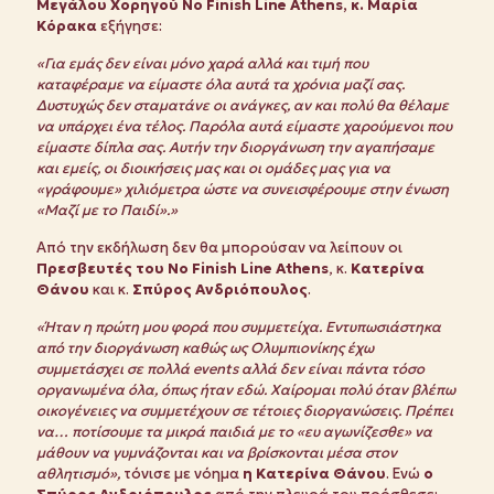
Μεγάλου Χορηγού No Finish Line Athens, κ. Μαρία
Κόρακα
εξήγησε:
«Για εμάς δεν είναι μόνο χαρά αλλά και τιμή που
καταφέραμε να είμαστε όλα αυτά τα χρόνια μαζί σας.
Δυστυχώς δεν σταματάνε οι ανάγκες, αν και πολύ θα θέλαμε
να υπάρχει ένα τέλος. Παρόλα αυτά είμαστε χαρούμενοι που
είμαστε δίπλα σας. Αυτήν την διοργάνωση την αγαπήσαμε
και εμείς, οι διοικήσεις μας και οι ομάδες μας για να
«γράφουμε» χιλιόμετρα ώστε να συνεισφέρουμε στην ένωση
«Μαζί με το Παιδί».»
Από την εκδήλωση δεν θα μπορούσαν να λείπουν οι
Πρεσβευτές του
No
Finish
Line
Athens
, κ.
Κατερίνα
Θάνου
και κ.
Σπύρος Ανδριόπουλος
.
«Ήταν η πρώτη μου φορά που συμμετείχα. Εντυπωσιάστηκα
από την διοργάνωση καθώς ως Ολυμπιονίκης έχω
συμμετάσχει σε πολλά
events
αλλά δεν είναι πάντα τόσο
οργανωμένα όλα, όπως ήταν εδώ. Χαίρομαι πολύ όταν βλέπω
οικογένειες να συμμετέχουν σε τέτοιες διοργανώσεις. Πρέπει
να… ποτίσουμε τα μικρά παιδιά με το «ευ αγωνίζεσθε» να
μάθουν να γυμνάζονται και να βρίσκονται μέσα στον
αθλητισμό»,
τόνισε με νόημα
η Κατερίνα Θάνου
. Ενώ
ο