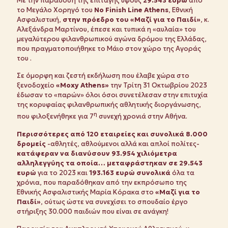
Με την παράδοση της επιταγής ύψους
29.543 ευρώ
από
το Μεγάλο Χορηγό του
No
Finish
Line
Athens
, Εθνική
Ασφαλιστική,
στην πρόεδρο του «Μαζί για το Παιδί»
, κ.
Αλεξάνδρα Μαρτίνου, έπεσε και τυπικά η «αυλαία» του
μεγαλύτερου φιλανθρωπικού αγώνα δρόμου της Ελλάδας,
που πραγματοποιήθηκε το Μάιο στον χώρο της Αγοράς
του .
Σε όμορφη και ζεστή εκδήλωση που έλαβε χώρα στο
ξενοδοχείο
«
Moxy
Athens
»
την Τρίτη 31 Οκτωβρίου 2023
έδωσαν το «παρών» όλοι όσοι συνετέλεσαν στην επιτυχία
της κορυφαίας φιλανθρωπικής αθλητικής διοργάνωσης,
η
που φιλοξενήθηκε για 7
συνεχή χρονιά στην Αθήνα.
Περισσότερες από 120 εταιρείες και συνολικά 8.000
δρομείς
-αθλητές, αθλούμενοι αλλά και απλοί πολίτες-
κατάφεραν να διανύσουν 93.954 χιλιόμετρα
αλληλεγγύης τα οποία… μεταφράστηκαν σε 29.543
ευρώ
για το 2023 και
193.163 ευρώ συνολικά
όλα τα
χρόνια, που παραδόθηκαν από την εκπρόσωπο της
Εθνικής Ασφαλιστικής Μαρία Κόρακα στο
«Μαζί για το
Παιδί»
, ούτως ώστε να συνεχίσει το σπουδαίο έργο
στήριξης 30.000 παιδιών που είναι σε ανάγκη!