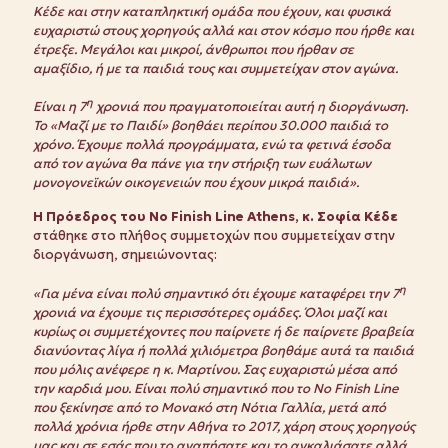
Κέδε και στην καταπληκτική ομάδα που έχουν, και φυσικά
ευχαριστώ στους χορηγούς αλλά και στον κόσμο που ήρθε και
έτρεξε. Μεγάλοι και μικροί, άνθρωποι που ήρθαν σε
αμαξίδιο, ή με τα παιδιά τους και συμμετείχαν στον αγώνα.
η
Είναι η 7
χρονιά που πραγματοποιείται αυτή η διοργάνωση.
Το «Μαζί με το Παιδί» βοηθάει περίπου 30.000 παιδιά το
χρόνο. Έχουμε πολλά προγράμματα, ενώ τα φετινά έσοδα
από τον αγώνα θα πάνε για την στήριξη των ευάλωτων
μονογονεϊκών οικογενειών που έχουν μικρά παιδιά».
Η Πρόεδρος του
No
Finish
Line
Athens
, κ. Σοφία Κέδε
στάθηκε στο πλήθος συμμετοχών που συμμετείχαν στην
διοργάνωση, σημειώνοντας:
η
«Για μένα είναι πολύ σημαντικό ότι έχουμε καταφέρει την 7
χρονιά να έχουμε τις περισσότερες ομάδες. Όλοι μαζί και
κυρίως οι συμμετέχοντες που παίρνετε ή δε παίρνετε βραβεία
διανύοντας λίγα ή πολλά χιλιόμετρα βοηθάμε αυτά τα παιδιά
που μόλις ανέφερε η κ. Μαρτίνου. Σας ευχαριστώ μέσα από
την καρδιά μου. Είναι πολύ σημαντικό που το
No
Finish
Line
που ξεκίνησε από το Μονακό στη Νότια Γαλλία, μετά από
πολλά χρόνια ήρθε στην Αθήνα το 2017, χάρη στους χορηγούς
μας και σε εσάς που το αγαπήσατε και το αγκαλιάσατε αλλά