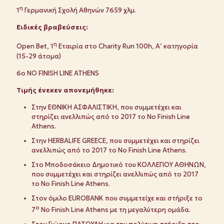
η
1
Γερμανική Σχολή Αθηνών 7659 χλμ.
Ειδικές βραβεύσεις:
η
Open Bet, 1
Εταιρία στο Charity Run 100h, Α’ κατηγορία
(15-29 άτομα)
6o NO FINISH LINE ATHENS
Τιμής
ένεκεν
απονεμήθηκε
:
Στην ΕΘΝΙΚΗ ΑΣΦΑΛΙΣΤΙΚΗ, που συμμετέχει και
στηρίζει ανελλιπώς από το 2017 το No Finish Line
Athens.
Στην HERBALIFE GREECE, που συμμετέχει και στηρίζει
ανελλιπώς από το 2017 το No Finish Line Athens.
Στο Μποδοσάκειο Δημοτικό του ΚΟΛΛΕΓΙΟΥ ΑΘΗΝΩΝ,
που συμμετέχει και στηρίζει ανελλιπώς από το 2017
το No Finish Line Athens.
Στον όμιλο EUROBANK που συμμετείχε και στήριξε το
ο
7
No Finish Line Athens με τη μεγαλύτερη ομάδα.