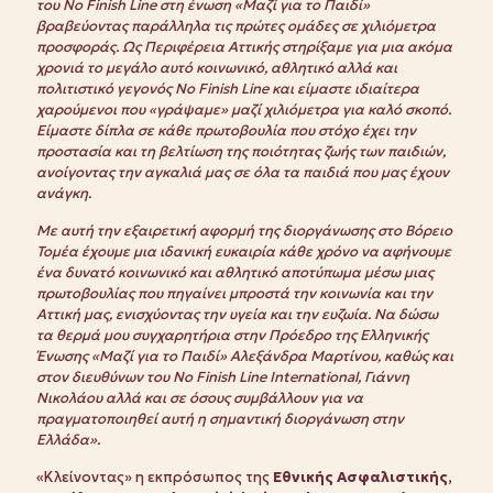
του No Finish Line στη ένωση «Μαζί για το Παιδί»
βραβεύοντας παράλληλα τις πρώτες ομάδες σε χιλιόμετρα
προσφοράς.
Ως Περιφέρεια Αττικής στηρίξαμε για μια ακόμα
χρονιά το μεγάλο αυτό κοινωνικό, αθλητικό αλλά και
πολιτιστικό γεγονός No Finish Line και είμαστε ιδιαίτερα
χαρούμενοι που «γράψαμε» μαζί χιλιόμετρα για καλό σκοπό.
Είμαστε δίπλα σε κάθε πρωτοβουλία που στόχο έχει την
προστασία και τη βελτίωση της ποιότητας ζωής των παιδιών,
ανοίγοντας την αγκαλιά μας σε όλα τα παιδιά που μας έχουν
ανάγκη.
Με αυτή την εξαιρετική αφορμή της διοργάνωσης στο Βόρειο
Τομέα έχουμε μια ιδανική ευκαιρία κάθε χρόνο να αφήνουμε
ένα δυνατό κοινωνικό και αθλητικό αποτύπωμα μέσω μιας
πρωτοβουλίας που πηγαίνει μπροστά την κοινωνία και την
Αττική μας, ενισχύοντας την υγεία και την ευζωία.
Να δώσω
τα θερμά μου συγχαρητήρια στην Πρόεδρο της Ελληνικής
Ένωσης «Μαζί για το Παιδί» Αλεξάνδρα Μαρτίνου, καθώς και
στον διευθύνων του No Finish Line International, Γιάννη
Νικολάου αλλά και σε όσους συμβάλλουν για να
πραγματοποιηθεί αυτή η σημαντική διοργάνωση στην
Ελλάδα».
«Κλείνοντας» η εκπρόσωπος της
Εθνικής Ασφαλιστικής,