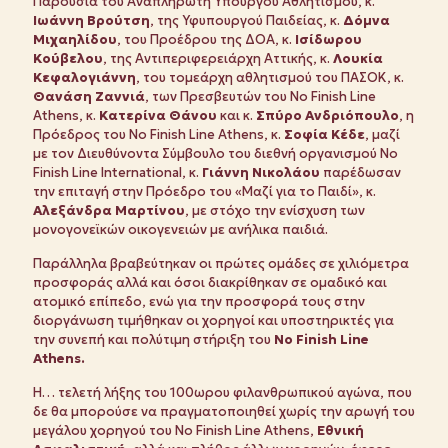
Παρουσία του Αναπληρωτή Υπουργού Αθλητισμού, κ.
Ιωάννη Βρούτση
, της Υφυπουργού Παιδείας, κ.
Δόμνα
Μιχαηλίδου
, του Προέδρου της ΔΟΑ, κ.
Ισίδωρου
Κούβελου
, της Αντιπεριφερειάρχη Αττικής, κ.
Λουκία
Κεφαλογιάννη
, του τομεάρχη αθλητισμού του ΠΑΣΟΚ, κ.
Θανάση Ζαννιά
, των Πρεσβευτών του No Finish Line
Athens, κ.
Κατερίνα Θάνου
και κ.
Σπύρο Ανδριόπουλο
, η
Πρόεδρος του No Finish Line Athens, κ.
Σοφία Κέδε
, μαζί
με τον Διευθύνοντα Σύμβουλο του διεθνή οργανισμού No
Finish Line International, κ.
Γιάννη Νικολάου
παρέδωσαν
την επιταγή στην Πρόεδρο του «Μαζί για το Παιδί», κ.
Αλεξάνδρα Μαρτίνου
, με στόχο την ενίσχυση των
μονογονεϊκών οικογενειών με ανήλικα παιδιά.
Παράλληλα βραβεύτηκαν οι πρώτες ομάδες σε χιλιόμετρα
προσφοράς αλλά και όσοι διακρίθηκαν σε ομαδικό και
ατομικό επίπεδο, ενώ για την προσφορά τους στην
διοργάνωση τιμήθηκαν οι χορηγοί και υποστηρικτές για
την συνεπή και πολύτιμη στήριξη του
No Finish Line
Athens.
Η… τελετή λήξης του 100ωρου φιλανθρωπικού αγώνα, που
δε θα μπορούσε να πραγματοποιηθεί χωρίς την αρωγή του
μεγάλου χορηγού του No Finish Line Athens,
Εθνική