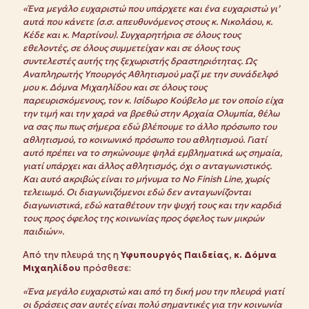
«Ένα μεγάλο ευχαριστώ που υπάρχετε και ένα ευχαριστώ γι’
αυτά που κάνετε (σ.σ. απευθυνόμενος στους κ. Νικολάου, κ.
Κέδε και κ. Μαρτίνου). Συγχαρητήρια σε όλους τους
εθελοντές, σε όλους συμμετείχαν και σε όλους τους
συντελεστές αυτής της ξεχωριστής δραστηριότητας. Ως
Αναπληρωτής Υπουργός Αθλητισμού μαζί με την συνάδελφό
μου κ. Δόμνα Μιχαηλίδου και σε όλους τους
παρευρισκόμενους, τον κ. Ισίδωρο Κούβελο με τον οποίο είχα
την τιμή και την χαρά να βρεθώ στην Αρχαία Ολυμπία, θέλω
να σας πω πως σήμερα εδώ βλέπουμε το άλλο πρόσωπο του
αθλητισμού, το κοινωνικό πρόσωπο του αθλητισμού. Γιατί
αυτό πρέπει να το σηκώνουμε ψηλά εμβληματικά ως σημαία,
γιατί υπάρχει και άλλος αθλητισμός, όχι ο ανταγωνιστικός.
Και αυτό ακριβώς είναι το μήνυμα το
No
Finish
Line
, χωρίς
τελειωμό. Οι διαγωνιζόμενοι εδώ δεν ανταγωνίζονται
διαγωνιστικά, εδώ καταθέτουν την ψυχή τους και την καρδιά
τους προς όφελος της κοινωνίας προς όφελος των μικρών
παιδιών».
Από την πλευρά της η
Υφυπουργός Παιδείας, κ. Δόμνα
Μιχαηλίδου
πρόσθεσε:
«Ένα μεγάλο ευχαριστώ και από τη δική μου την πλευρά γιατί
οι δράσεις σαν αυτές είναι πολύ σημαντικές για την κοινωνία