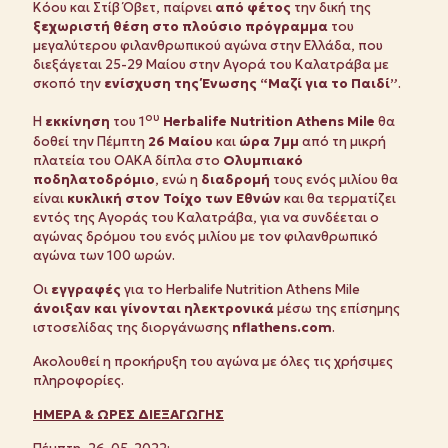
Κόου και Στίβ Όβετ, παίρνει
από φέτος
την δική της
ξεχωριστή θέση στο πλούσιο πρόγραμμα
του
μεγαλύτερου φιλανθρωπικού αγώνα στην Ελλάδα, που
διεξάγεται 25-29 Μαίου στην Αγορά του Καλατράβα με
σκοπό την
ενίσχυση της Ένωσης “Μαζί για το Παιδί”
.
ου
Η
εκκίνηση
του 1
Herbalife
Nutrition
Athens
Mile
θα
δοθεί την Πέμπτη
26 Μαίου
και
ώρα 7μμ
από τη μικρή
πλατεία του ΟΑΚΑ δίπλα στο
Ολυμπιακό
ποδηλατοδρόμιο
, ενώ η
διαδρομή
τους ενός μιλίου θα
είναι
κυκλική στον Τοίχο των Εθνών
και θα τερματίζει
εντός της Αγοράς του Καλατράβα, για να συνδέεται ο
αγώνας δρόμου του ενός μιλίου με τον φιλανθρωπικό
αγώνα των 100 ωρών.
Οι
εγγραφές
για το Herbalife Nutrition Athens Mile
άνοιξαν και γίνονται ηλεκτρονικά
μέσω της επίσημης
ιστοσελίδας της διοργάνωσης
nflathens
.
com
.
Ακολουθεί η προκήρυξη του αγώνα με όλες τις χρήσιμες
πληροφορίες.
ΗΜΕΡΑ & ΩΡΕΣ ΔΙΕΞΑΓΩΓΗΣ