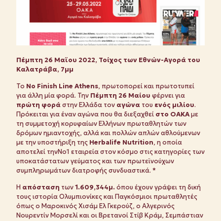
Πέμπτη 26 Μαϊου 2022, Τοίχος των Εθνών-Αγορά του
Καλατράβα, 7μμ
Το
No Finish Line Athens
, πρωτοπορεί και πρωτοτυπεί
για άλλη μία φορά. Την
Πέμπτη 26 Μαίου
φέρνει για
πρώτη φορά
στην Ελλάδα τον
αγώνα
του
ενός μιλίου
.
Πρόκειται για έναν αγώνα που θα διεξαχθεί
στο ΟΑΚΑ
με
τη συμμετοχή κορυφαίων Ελλήνων πρωταθλητών των
δρόμων ημιαντοχής, αλλά και πολλών απλών αθλούμενων
με την υποστήριξη της
Herbalife
Nutrition
, η οποία
αποτελεί τηνNo1 εταιρεία στον κόσμο στις κατηγορίες των
υποκατάστατων γεύματος και των πρωτεϊνούχων
συμπληρωμάτων διατροφής συνδυαστικά. *
Η
απόσταση
των
1.609,344μ.
όπου έχουν γράψει τη δική
τους ιστορία Ολυμπιονίκες και Παγκόσμιοι πρωταθλητές
όπως ο Μαροκινός Χισάμ Ελ Γκερούζ, ο Αλγερινός
Νουρεντίν Μορσελί και οι Βρετανoί Στίβ Κράμ, Σεμπάστιαν