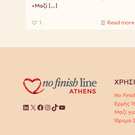
«Μαζί
[…]
1
Read more
ΧΡΗΣ
No Finis
Ερμής 1
Linkedin
X
Facebook
Instagram
TikTok
YouTube
Μαζί για
Ίδρυμα 