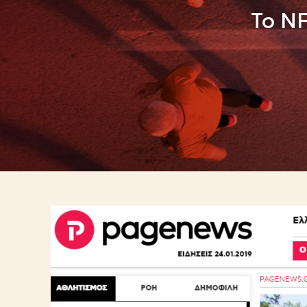
Το NF