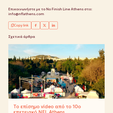
Επικοινωνήστε με το No Finish Line Athens στο:
info@nflathens.com
Copy link
Σχετικά άρθρα
Το επίσημο video από το 10ο
επετειακό NFL Athens