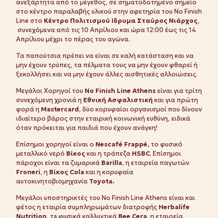
ανεξάρτητα από το μέγεθος, σε σηματοδοτημένο σημείο
στο κέντρο παραλαβής υλικού στην αφετηρία του No Finish
Line στο
Κέντρο Πολιτισμού Ιδρυμα Σταύρος Νιάρχος
,
συνεχόμενα από τις 10 Απρίλιου και ώρα 12:00 έως τις 14
Απρίλιου μέχρι το πέρας του αγώνα.
Τα παπούτσια πρέπει να είναι σε καλή κατάσταση και να
μην έχουν τρύπες, τα πέλματα τους να μην έχουν φθαρεί ή
ξεκολλήσει και να μην έχουν άλλες αισθητικές αλλοιώσεις.
Μεγάλοι Χορηγοί του
No
Finish
Line
Athens
είναι για τρίτη
συνεχόμενη χρονιά η
Εθνική Ασφαλιστική
και για πρώτη
φορά η
Mastercard
, δύο κορυφαίοι οργανισμοί που δίνουν
ιδιαίτερο βάρος στην εταιρική κοινωνική ευθύνη, ειδικά
όταν πρόκειται για παιδιά που έχουν ανάγκη!
Επίσημοι χορηγοί είναι ο
Nescaf
é
Frapp
é,
το φυσικό
μεταλλικό νερό
Βίκος
και η τράπεζα
HSBC
. Eπίσημοι
πάροχοι είναι τα ζυμαρικά
Barilla
, η εταιρεία παγωτών
Froneri
, η
Βίκος
Cola
και η κορυφαία
αυτοκινητοβιομηχανία
Toyota
.
Mεγάλοι υποστηρικτές του No Finish Line Athens είναι και
φέτος η εταιρία συμπληρωμάτων διατροφής
Η
erbalife
Nutrition
, τa φυσικά καλλυντικά
Bee
Cera
, η εταιρεία