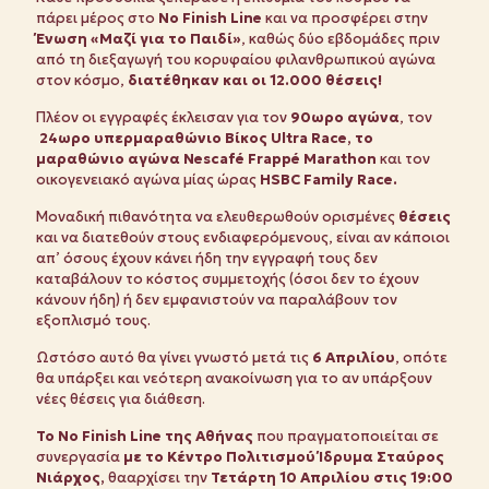
πάρει μέρος στο
No
Finish
Line
και να προσφέρει στην
Ένωση «Μαζί για το Παιδί»
, καθώς δύο εβδομάδες πριν
από τη διεξαγωγή του κορυφαίου φιλανθρωπικού αγώνα
στον κόσμο,
διατέθηκαν και οι 12.000 θέσεις!
Πλέον οι εγγραφές έκλεισαν για τον
90ωρο αγώνα
, τον
24ωρο υπερμαραθώνιο Βίκος Ultra Race, το
μαραθώνιο αγώνα
Nescafé Frappé Marathon
και τον
οικογενειακό αγώνα μίας ώρας
HSBC Family Race.
Μοναδική πιθανότητα να ελευθερωθούν ορισμένες
θέσεις
και να διατεθούν στους ενδιαφερόμενους, είναι αν κάποιοι
απ’ όσους έχουν κάνει ήδη την εγγραφή τους δεν
καταβάλουν το κόστος συμμετοχής (όσοι δεν το έχουν
κάνουν ήδη) ή δεν εμφανιστούν να παραλάβουν τον
εξοπλισμό τους.
Ωστόσο αυτό θα γίνει γνωστό μετά τις
6 Απριλίου
, οπότε
θα υπάρξει και νεότερη ανακοίνωση για το αν υπάρξουν
νέες θέσεις για διάθεση.
Το
No
Finish
Line της Αθήνας
που πραγματοποιείται σε
συνεργασία
με το Κέντρο Πολιτισμού Ίδρυμα Σταύρος
Νιάρχος,
θααρχίσει την
Τετάρτη 10 Απριλίου στις 19:00