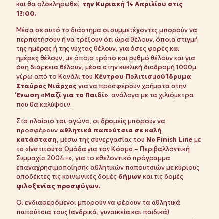
και θα ολοκληρωθεί
την Κυριακή 14 Απριλίου στις
13:00.
Μέσα σε αυτό το διάστημα οι συμμετέχοντες μπορούν να
περπατήσουν ή να τρέξουν ότι ώρα θέλουν, όποια στιγμή
της ημέρας ή της νύχτας θέλουν, για όσες φορές και
ημέρες θέλουν, με όποιο τρόπο και ρυθμό θέλουν και για
όση διάρκεια θέλουν, μέσα στην κυκλική διαδρομή 1000μ.
γύρω από το Κανάλι του
Κέντρου Πολιτισμού Ίδρυμα
Σταύρος Νιάρχος
για να προσφέρουν χρήματα στην
Ένωση «Μαζί για το Παιδί»,
ανάλογα με τα χιλιόμετρα
που θα καλύψουν.
Στο πλαίσιο του αγώνα, οι δρομείς μπορούν να
προσφέρουν
αθλητικά παπούτσια σε καλή
κατάσταση
, μέσω της συνεργασίας του
No Finish Line
με
το «Ινστιτούτο Ομάδα για τον Κόσμο – Περιβαλλοντική
Συμμαχία 2004+», για το εθελοντικό πρόγραμμα
επαναχρησιμοποίησης αθλητικών παπουτσιών με κύριους
αποδέκτες τις κοινωνικές δομές
δήμων
και τις δομές
φιλοξενίας προσφύγων.
Οι ενδιαφερόμενοι μπορούν να φέρουν τα αθλητικά
παπούτσια τους (ανδρικά, γυναικεία και παιδικά)