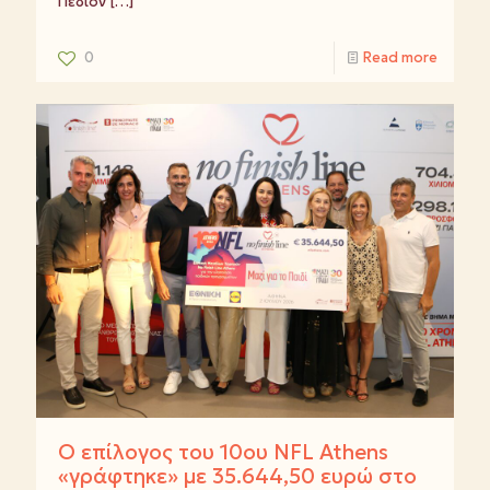
Πεδίον
[…]
0
Read more
Ο επίλογος του 10ου NFL Athens
«γράφτηκε» με 35.644,50 ευρώ στο