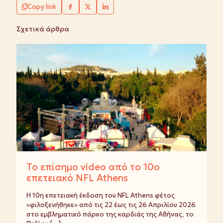
Copy link
Σχετικά άρθρα
Το επίσημο video από το 10ο
επετειακό NFL Athens
Η 10η επετειακή έκδοση του NFL Athens φέτος
«φιλοξενήθηκε» από τις 22 έως τις 26 Απριλίου 2026
στο εμβληματικό πάρκο της καρδιάς της Αθήνας, το