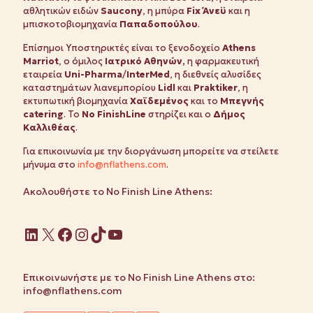
αθλητικών ειδών
Saucony
, η μπύρα
Fix
Άνεϋ
και η
μπισκοτοβιομηχανία
Παπαδοπούλου
.
Επίσημοι Υποστηρικτές είναι το ξενοδοχείο
Athens
Marriot
, o όμιλος
Ιατρικό Αθηνών,
η φαρμακευτική
εταιρεία
Uni-Pharma
/
InterMed
, η διεθνείς αλυσίδες
καταστημάτων λιανεμπορίου
Lidl
και
Praktiker
, η
εκτυπωτική βιομηχανία
Χαϊδεμένος
και το
Μπεγνής
catering
. To
Νο FinishLine
στηρίζει και ο
Δήμος
Καλλιθέας
.
Για επικοινωνία με την διοργάνωση μπορείτε να στείλετε
μήνυμα στο
info@nflathens.com
.
Ακολουθήστε το No Finish Line Athens:
Linkedin
X
Facebook
Instagram
TikTok
YouTube
Επικοινωνήστε με το No Finish Line Athens στο:
info@nflathens.com