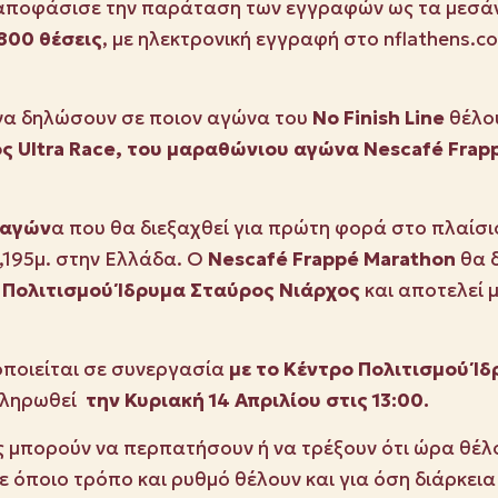
αποφάσισε την παράταση των εγγραφών ως τα μεσά
800 θέσεις
, με ηλεκτρονική εγγραφή στο nflathens.c
 να δηλώσουν σε ποιον αγώνα του
No
Finish
Line
θέλου
 Ultra Race, του μαραθώνιου αγώνα
Nescafé Frap
 αγών
α που θα διεξαχθεί για πρώτη φορά στο πλαίσι
195μ. στην Ελλάδα. O
Nescafé Frappé Marathon
θα δ
 Πολιτισμού Ίδρυμα Σταύρος Νιάρχος
και αποτελεί μ
ποιείται σε συνεργασία
με το Κέντρο Πολιτισμού Ί
κληρωθεί
την Κυριακή 14 Απριλίου στις 13:00.
 μπορούν να περπατήσουν ή να τρέξουν ότι ώρα θέλου
με όποιο τρόπο και ρυθμό θέλουν και για όση διάρκει