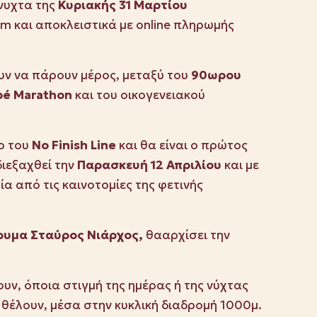
νυχτα της
Κυριακής 31 Μαρτίου
om και αποκλειστικά με online πληρωμής
ν να πάρουν μέρος, μεταξύ του
90ωρου
pé Marathon
και του οικογενειακού
ο του
Νο Finish Line
και θα είναι ο πρώτος
ιεξαχθεί την
Παρασκευή 12 Απριλίου
και με
ία από τις καινοτομίες της φετινής
δρυμα Σταύρος Νιάρχος,
θααρχίσει την
ν, όποια στιγμή της ημέρας ή της νύχτας
α θέλουν, μέσα στην κυκλική διαδρομή 1000μ.