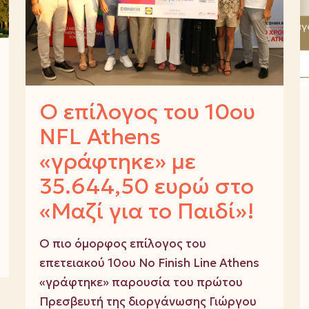
Ο επίλογος του 10ου
NFL Athens
«γράφτηκε» με
35.644,50 ευρώ στο
«Μαζί για το Παιδί»!
Ο πιο όμορφος επίλογος του
επετειακού 10ου No Finish Line Athens
«γράφτηκε» παρουσία του πρώτου
Πρεσβευτή της διοργάνωσης Γιώργου