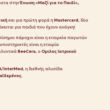
ματα στην
Ένωση «Μαζί για το Παιδί»,
τική
και για πρώτη φορά η
Mastercard
, δύο
όκειται για παιδιά που έχουν ανάγκη!
Eπίσημοι πάροχοι είναι η εταιρεία παγωτών
υποστηρικτές είναι η εταιρία
λλυντικά
BeeCera
, o
Oμιλος Ιατρικού
A
/
InterMed
, η διεθνής αλυσίδα
αϊδεμένος
.