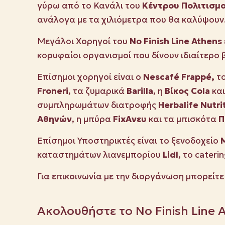
γύρω από το Κανάλι του
Κέντρου Πολιτισμ
ανάλογα με τα χιλιόμετρα που θα καλύψουν
Μεγάλοι Χορηγοί του
No
Finish
Line
Athens
κορυφαίοι οργανισμοί που δίνουν ιδιαίτερο β
Επίσημοι χορηγοί είναι ο
Nescafé Frappé,
τ
Froneri
, τα ζυμαρικά
Barilla
, η
Βίκος Cola
και
συμπληρωμάτων διατροφής
Ηerbalife
Nutri
Αθηνών
, η μπύρα
FixAνευ
και τα μπισκότα
Π
Επίσημοι Υποστηρικτές είναι το ξενοδοχείο
M
καταστημάτων λιανεμπορίου
Lidl
, το cateri
Για επικοινωνία με την διοργάνωση μπορείτε
Ακολουθήστε το No Finish Line 