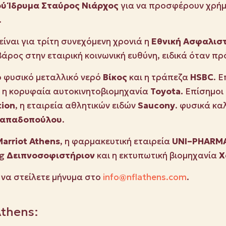
ού Ίδρυμα Σταύρος Νιάρχος
για να προσφέρουν χρή
.
είναι για τρίτη συνεχόμενη χρονιά η
Εθνική Ασφαλισ
άρος στην εταιρική κοινωνική ευθύνη, ειδικά όταν πρ
ο φυσικό μεταλλικό νερό
Βίκος
και η τράπεζα
HSBC
. 
 η κορυφαία αυτοκινητοβιομηχανία
Toyota.
Eπίσημοι 
tion
, η εταιρεία αθλητικών ειδών
Saucony
. φυσικά κα
απαδοπούλου
.
arriot
Athens
, η φαρμακευτική εταιρεία
UNI
–
PHARM
ng
Δειπνοσοφιστήριον
και η εκτυπωτική βιομηχανία
Χ
 να στείλετε μήνυμα στο
info@nflathens.com
.
Athens: