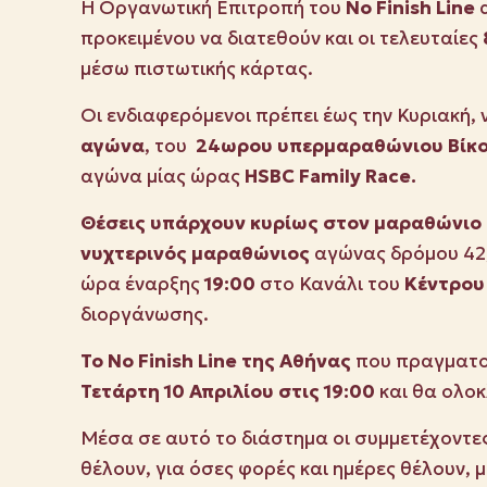
Η Οργανωτική Επιτροπή του
Ν
o
Finish
Line
προκειμένου να διατεθούν και οι τελευταίες
μέσω πιστωτικής κάρτας.
Oι ενδιαφερόμενοι πρέπει έως την Κυριακή,
αγώνα
, του
24ωρου υπερμαραθώνιου Βίκος
αγώνα μίας ώρας
HSBC Family Race.
Θέσεις υπάρχουν κυρίως στον μαραθώνιο
νυχτερινός μαραθώνιος
αγώνας δρόμου 42,
ώρα έναρξης
19:00
στο Κανάλι του
Κέντρου
διοργάνωσης.
Το
No
Finish
Line της Αθήνας
που πραγματο
Τετάρτη 10 Απριλίου στις 19:00
και θα ολο
Μέσα σε αυτό το διάστημα οι συμμετέχοντες
θέλουν, για όσες φορές και ημέρες θέλουν, 