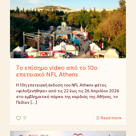
Το επίσημο video από το 10ο
επετειακό NFL Athens
Η 10η επετειακή έκδοση του NFL Athens φέτος
«φιλοξενήθηκε» από τις 22 έως τις 26 Απριλίου 2026
στο εμβληματικό πάρκο της καρδιάς της Αθήνας, το
Πεδίον
[…]
0
Read more