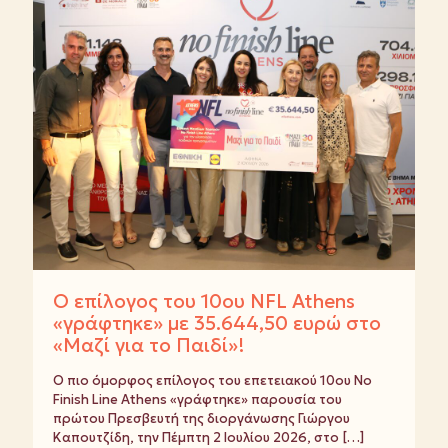
Ο επίλογος του 10ου NFL Athens
«γράφτηκε» με 35.644,50 ευρώ στο
«Μαζί για το Παιδί»!
Ο πιο όμορφος επίλογος του επετειακού 10ου No
Finish Line Athens «γράφτηκε» παρουσία του
πρώτου Πρεσβευτή της διοργάνωσης Γιώργου
Καπουτζίδη, την Πέμπτη 2 Ιουλίου 2026, στο
[…]