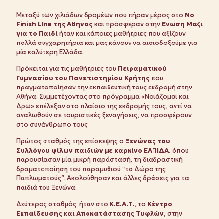
Μεταξύ των χιλιάδων δρομέων που πήραν μέρος στo
Νο
Finish LIne της Αθήνας
και πρόσφεραν στην
Ενωση Μαζί
για το Παιδί
ήταν και κάποιες μαθήτριες που αξίζουν
πολλά συγχαρητήρια και μας κάνουν να αισιοδοξούμε για
μία καλύτερη Ελλάδα.
Πρόκειται για τις μαθήτριες του
Πειραματικού
Γυμνασίου του Πανεπιστημίου Κρήτης
που
πραγματοποίησαν την εκπαιδευτική τους εκδρομή στην
Αθήνα. Συμμετέχοντας στο πρόγραμμα «Νοιάζομαι και
Δρω» επέλεξαν στο πλαίσιο της εκδρομής τους, αντί να
αναλωθούν σε τουριστικές ξεναγήσεις, να προσφέρουν
στο συνάνθρωπο τους.
Πρώτος σταθμός της επίσκεψης ο
Ξενώνας του
Συλλόγου φίλων παιδιών με καρκίνο ΕΛΠΙΔΑ
, όπου
παρουσίασαν μία μικρή παράστασή, τη διαδραστική
δραματοποίηση του παραμυθιού “το Δώρο της
Παπλωματούς”. Ακολούθησαν και άλλες δράσεις για τα
παιδιά του Ξενώνα.
Δεύτερος σταθμός ήταν στο
Κ.Ε.Α.Τ.
, το
Κέντρο
Εκπαίδευσης και Αποκατάστασης Τυφλών
, στην