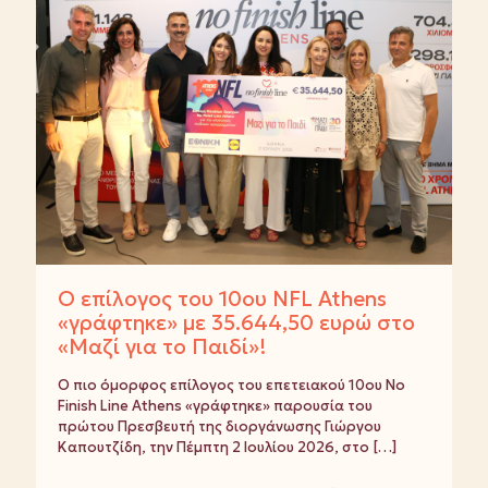
Ο επίλογος του 10ου NFL Athens
«γράφτηκε» με 35.644,50 ευρώ στο
«Μαζί για το Παιδί»!
Ο πιο όμορφος επίλογος του επετειακού 10ου No
Finish Line Athens «γράφτηκε» παρουσία του
πρώτου Πρεσβευτή της διοργάνωσης Γιώργου
Καπουτζίδη, την Πέμπτη 2 Ιουλίου 2026, στο
[…]