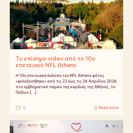
Το επίσημο video από το 10ο
επετειακό NFL Athens
Η 10η επετειακή έκδοση του NFL Athens φέτος
«φιλοξενήθηκε» από τις 22 έως τις 26 Απριλίου 2026
στο εμβληματικό πάρκο της καρδιάς της Αθήνας, το
Πεδίον
[…]
0
Read more