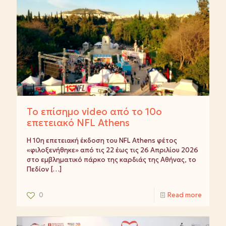
Το επίσημο video από το 10ο
επετειακό NFL Athens
Η 10η επετειακή έκδοση του NFL Athens φέτος
«φιλοξενήθηκε» από τις 22 έως τις 26 Απριλίου 2026
στο εμβληματικό πάρκο της καρδιάς της Αθήνας, το
Πεδίον
[…]
0
Read more