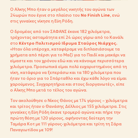
Ο Αλκης Μπο ήταν ο μεγάλος νικητής του αγώνα των
24ωρών που έγινε στο πλαίσιο του
Νο Finish Line,
ενώ
στις γυναίκες νίκησε η Εύη Ρόδη.
O δρομέας από τον ΣΑΦΑΝΣ έκανε 182 χιλιόμετρα,
τρέχοντας ασταμάτητα επί 24 ώρες γύρω από το Κανάλι
στο
Κέντρο Πολιτισμού Ιδρυμα Σταύρος Νιάρχος.
«Ηταν όλα υπέροχα, καταφέραμε να διπλασιάσουμε τα
χρήματα από πέρσι για το Μαζί για το Παιδί και μακάρι να
είμαστε και του χρόνου εδώ και να κάνουμε περισσότερα
χιλιόμετρα. Προσωπικά είμαι πολύ ευχαριστημένος από τη
νίκη, κατάφερα να ξεπεράσω και τα 180 χιλιόμετρα που
ήταν το όριο για το Σπάρταθλο και έχω κάθε λόγο να είμαι
χαρούμενος. Συγχαρητήρια και στους διοργανωτές», είπε
ο Αλκης Μπο μετά το τέλος του αγώνα.
Τον ακολούθησε ο Νίκος Θάνος με 174 γύρους – χιλιόμετρα
και τρίτος ήταν ο Θανάσης Δέλλιος με 155 χιλιόμετρα. Στις
γυναίκες η Εύη Ρόδη έκανε τρομερό αγώνα και πήρε την
πρώτη θέση με 120 γύρους, αφήνοντας δεύτερη την
Ταμάρα Κοτ με 111 γύρους-χιλιόμετρα και τρίτη τη Σάρα
Παναγιωτίδου με 109!