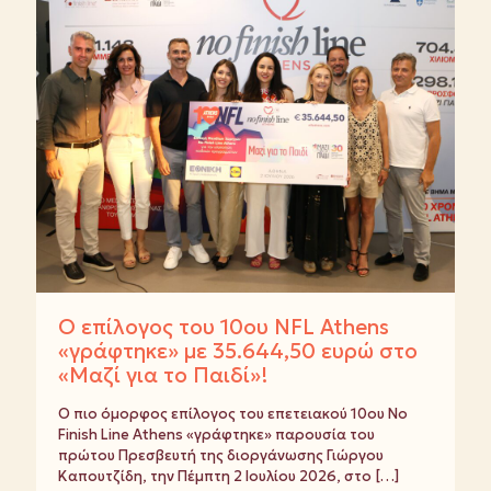
Ο επίλογος του 10ου NFL Athens
«γράφτηκε» με 35.644,50 ευρώ στο
«Μαζί για το Παιδί»!
Ο πιο όμορφος επίλογος του επετειακού 10ου No
Finish Line Athens «γράφτηκε» παρουσία του
πρώτου Πρεσβευτή της διοργάνωσης Γιώργου
Καπουτζίδη, την Πέμπτη 2 Ιουλίου 2026, στο
[…]