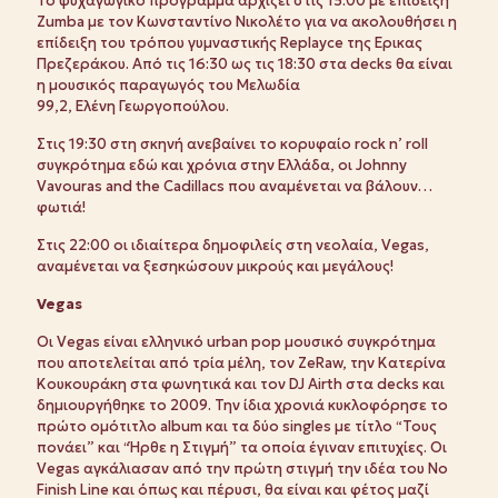
Το ψυχαγωγικό πρόγραμμα αρχίζει στις 15:00 με επίδειξη
Zumba με τον Κωνσταντίνο Νικολέτο για να ακολουθήσει η
επίδειξη του τρόπου γυμναστικής Replayce της Ερικας
Πρεζεράκου. Από τις 16:30 ως τις 18:30 στα decks θα είναι
η μουσικός παραγωγός του Μελωδία
99,2, Ελένη Γεωργοπούλου.
Στις 19:30 στη σκηνή ανεβαίνει το κορυφαίο rock n’ roll
συγκρότημα εδώ και χρόνια στην Ελλάδα, οι Johnny
Vavouras and the Cadillacs που αναμένεται να βάλουν…
φωτιά!
Στις 22:00 οι ιδιαίτερα δημοφιλείς στη νεολαία, Vegas,
αναμένεται να ξεσηκώσουν μικρούς και μεγάλους!
Vegas
Οι Vegas είναι ελληνικό urban pop μουσικό συγκρότημα
που αποτελείται από τρία μέλη, τον ZeRaw, την Κατερίνα
Κουκουράκη στα φωνητικά και τον DJ Airth στα decks και
δημιουργήθηκε το 2009. Την ίδια χρονιά κυκλοφόρησε το
πρώτο ομότιτλο album και τα δύο singles με τίτλο “Τους
πονάει” και “Ήρθε η Στιγμή” τα οποία έγιναν επιτυχίες. Οι
Vegas αγκάλιασαν από την πρώτη στιγμή την ιδέα του No
Finish Line και όπως και πέρυσι, θα είναι και φέτος μαζί