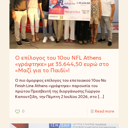
Ο επίλογος του 10ου NFL Athens
«γράφτηκε» με 35.644,50 ευρώ στο
«Μαζί για το Παιδί»!
Ο πιο όμορφος επίλογος του επετειακού 10ου No
Finish Line Athens «γράφτηκε» παρουσία του
πρώτου Πρεσβευτή της διοργάνωσης Γιώργου
Καπουτζίδη, την Πέμπτη 2 Ιουλίου 2026, στο
[…]
0
Read more