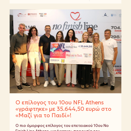
Ο επίλογος του 10ου NFL Athens
«γράφτηκε» με 35.644,50 ευρώ στο
«Μαζί για το Παιδί»!
Ο πιο όμορφος επίλογος του επετειακού 10ου No