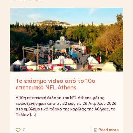
Το επίσημο video από το 10ο
επετειακό NFL Athens
Η 10η επετειακή έκδοση του NFL Athens φέτος
«φιλοξενήθηκε» από τις 22 έως τις 26 Απριλίου 2026
στο εμβληματικό πάρκο της καρδιάς της Αθήνας, το
Πεδίον
[…]
0
Read more