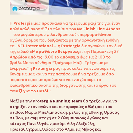
Η
Protergia
μας προσκαλεί να τρέξουμε μαζί της για έναν
πολύ καλό σκοπό! Στο πλαίσιο του
No Finish Line Athens
– του μεγαλύτερου φιλανθρωπικού υπερμαραθώνιου
αγώνα δρόμου που διεξάγεται με την οργανωτική ευθύνη
του
NFL International
– η
Protergia
διοργανώνει τον δικό
της ειδικό
«Μαραθώνιο Ενέργειας»
, την Παρασκευή 27
Απριλίου από τις 19.00 το απόγευμα έως τις 21.00 το
βράδι. Με το σύνθημα “Τρέχουμε Μαζί, Τρέχουμε με
Ενέργεια” η
Protergia
μας προσκαλεί να ενώσουμε τις
δυνάμεις μας και να περπατήσουμε ή να τρέξουμε όσο
περισσότερο μπορούμε για να ενισχύσουμε το
φιλανθρωπικό σκοπό της διοργάνωσης και το έργο του
“Μαζί για το Παιδί”.
Μαζί με την
Protergia Running Team
θα τρέξουν για να
στηρίξουν τον αγώνα και οι κορυφαίες αθλήτριες του
στίβου, Μαρία Μπελιμπασάκη, μέλος της Εθνικής Ομάδας
στίβου, με συμμετοχή σε 2 Ολυμπιακούς Αγώνες και
κάτοχος Πανελληνίων ρεκόρ, Λιλή Αλεξούλη,
Πρωταθλήτρια Ελλάδος στο Άλμα εις Μήκος και