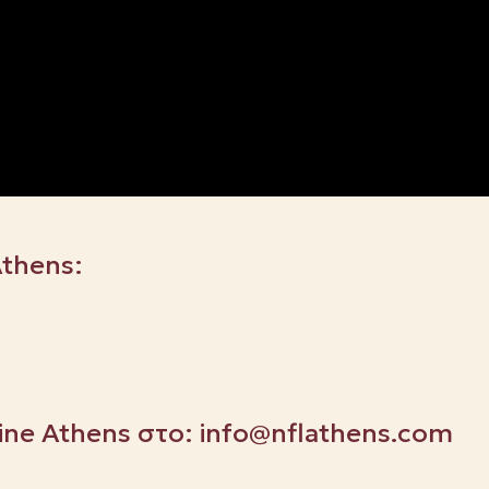
Athens:
Line Athens στο:
info@nflathens.com