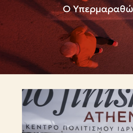
Ο Υπερμαραθών