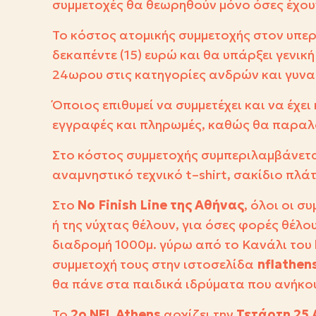
συμμετοχές θα θεωρηθούν μόνο όσες έχουν
Το κόστος ατομικής συμμετοχής στον υπε
δεκαπέντε (15) ευρώ και θα υπάρξει γενικ
24ωρου στις κατηγορίες ανδρών και γυνα
Όποιος επιθυμεί να συμμετέχει και να έχε
εγγραφές και πληρωμές, καθώς θα παραλ
Στο κόστος συμμετοχής συμπεριλαμβάνετ
αναμνηστικό τεχνικό
t
–
shirt
, σακίδιο πλά
Στο
No
Finish
Line
της Αθήνας
, ό
λοι οι σ
ή της νύχτας θέλουν, για όσες φορές θέλο
διαδρομή 1000μ. γύρω από το Κανάλι του
συμμετοχή τους
στην ιστοσελίδα
nflathen
θα πάνε στα παιδικά ιδρύματα που ανήκο
Το
2ο NFL Athens
αρχίζει την
Τετάρτη 25 