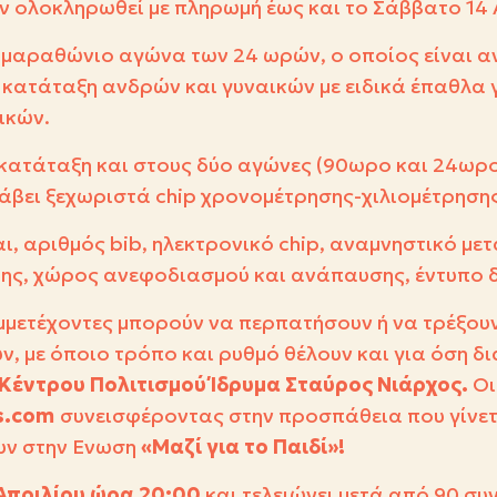
 ολοκληρωθεί με πληρωμή έως και το Σάββατο 14 
ρμαραθώνιο αγώνα των 24 ωρών, ο οποίος είναι α
ή κατάταξη ανδρών και γυναικών με ειδικά έπαθλα 
ικών.
ι κατάταξη και στους δύο αγώνες (90ωρο και 24ωρο
άβει ξεχωριστά
chip
χρονομέτρησης-χιλιομέτρησης
αι, αριθμός
bib
, ηλεκτρονικό
chip
, αναμνηστικό μετ
της, χώρος ανεφοδιασμού και ανάπαυσης, έντυπο 
υμμετέχοντες μπορούν να περπατήσουν ή να τρέξουν
υν, με όποιο τρόπο και ρυθμό θέλουν και για όση δι
Κέντρου Πολιτισμού Ίδρυμα Σταύρος Νιάρχος.
Οι
s
.
com
συνεισφέροντας στην προσπάθεια που γίνετ
υν στην Ενωση
«Μαζί για το Παιδί»!
Απριλίου ώρα 20:00
και τελειώνει μετά από 90 συ