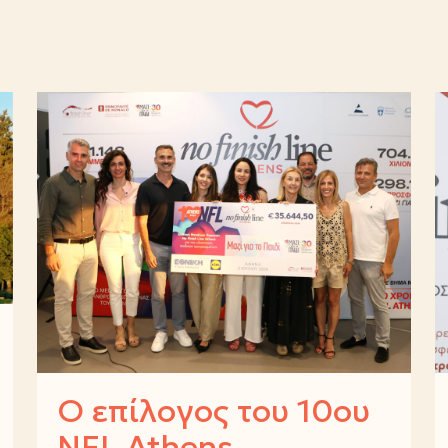
Ο επίλογος του 10ου
NFL Athens