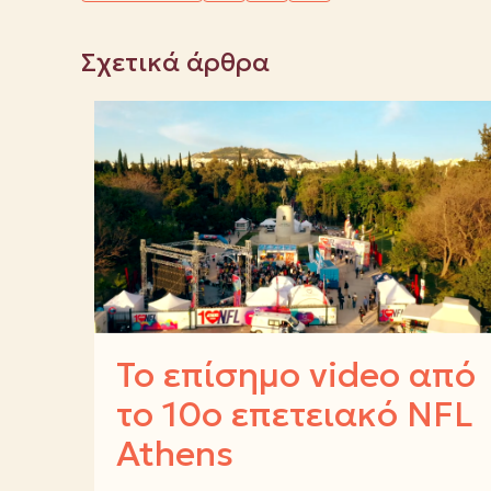
Σχετικά άρθρα
Το επίσημο video από
το 10ο επετειακό NFL
Athens