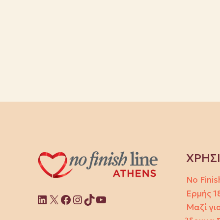
ΧΡΗΣ
No Finis
Ερμής 1
Linkedin
X
Facebook
Instagram
TikTok
YouTube
Μαζί για