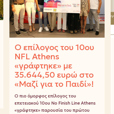
Ο επίλογος του 10ου
NFL Athens
«γράφτηκε» με
35.644,50 ευρώ στο
«Μαζί για το Παιδί»!
Ο πιο όμορφος επίλογος του
επετειακού 10ου No Finish Line Athens
«γράφτηκε» παρουσία του πρώτου