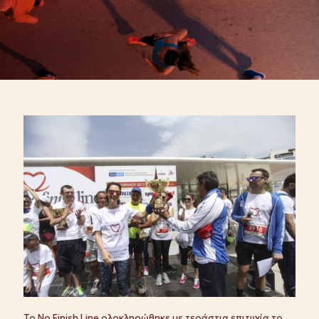
Το No Finish Line ολοκληρώθηκε με τεράστια επιτυχία το