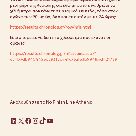
μεσημέρι της Κυριακής και εδώ μπορείτε να βρείτε τα
χιλιόμετρα που κάνατε σε ατομικό επίπεδο, τόσο στον
αγώνα των 90 ωρών, όσο και σε αυτόν με τις 24 ώρες:
https://results.chronolog.gr/row/nfla.html
Εδώ μπορείτε να δείτε τα χιλιόμετρα που έκαναν οι
ομάδες:
https://results.chronolog.gr/nflateams.aspx?
ev=b7db8404455bc9312c441c73afe3b994&rid=21739
Ακολουθήστε το No Finish Line Athens:
Linkedin
X
Facebook
Instagram
TikTok
YouTube