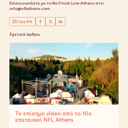
Επικοινωνήστε με το No Finish Line Athens στο:
info@nflathens.com
Copy link
Σχετικά άρθρα
Το επίσημο video από το 10ο
επετειακό NFL Athens