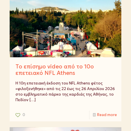
Το επίσημο video από το 10ο
επετειακό NFL Athens
Η 10η επετειακή έκδοση του NFL Athens φέτος
«φιλοξενήθηκε» από τις 22 έως τις 26 Απριλίου 2026
στο εμβληματικό πάρκο της καρδιάς της Αθήνας, το
Πεδίον
[…]
0
Read more