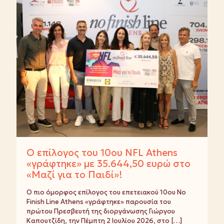
Ο επίλογος του 10ου NFL Athens
«γράφτηκε» με 35.644,50 ευρώ στο
«Μαζί για το Παιδί»!
Ο πιο όμορφος επίλογος του επετειακού 10ου No
Finish Line Athens «γράφτηκε» παρουσία του
πρώτου Πρεσβευτή της διοργάνωσης Γιώργου
Καπουτζίδη, την Πέμπτη 2 Ιουλίου 2026, στο
[…]