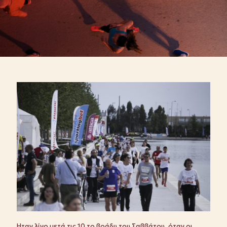
Ηταν λίγο μετά τις 10 το βράδυ του Σαββάτου, όταν οι