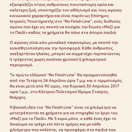
εξασφαλίζει στους ανθρώπους ποιοτικότερη υγεία και
καλύτερη ζωή, υποστηρίζει τον αθλητισμό και τους αγώνες
κοινωνικού χαρακτήρα και είναι παρόν ως Επίσημος
Ιατρικός Υποστηρικτής στο “No Finish Line”, ενός διεθνούς
αγώνα που έχει ως σκοπό να ενισχύει την Ενωση «Μαζί για
το Παιδί» καθώς τα χρήματα θα πάνε στα άπορα παιδιά.
Ο αγώνας είναι κάτι μοναδικό παγκοσμίως, με σκοπό την
ευαισθητοποίηση και την προσφορά. Κάθε άνθρωπος,
ανεξαρτήτου ηλικίας, μπορεί να συμμετέχει περπατώντας
ή τρέχοντας χωρίς κανέναν χρονικό ή χιλιομετρικό
περιορισμό.
Το πρώτο ελληνικό “No Finish Line” θα πραγματοποιηθεί
από την Τετάρτη 26 Απριλίου ώρα 7 μ.μ. και ο τερματισμός
θα είναι μετά από 90 ώρες, την Κυριακή 30 Απριλίου 2017
ώρα 1 μ.μ., στο Κέντρου Πολιτισμού Ίδρυμα Σταύρος
Νιάρχος.
Η βασική ιδέα του “No Finish Line” είναι τα χιλιόμετρα να
μετατρέπονται σε χρήματα για να στηριχθεί το έργο του
«Μαζί για το Παιδί». Με 5 ευρώ μόνο, ο κάθε ένας έχει το
δικαίωμα να τρέχει επί πέντε ημέρες και με κάθε
χιλιόμετρο που καλύπτει, να προσφέρει στα παιδιά που