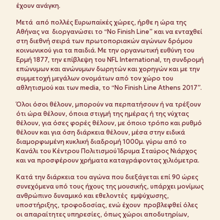
έχουν ανάγκη.
Μετά από πολλές Ευρωπαϊκές χώρες, ήρθε η ώρα της
Αθήνας να διοργανώσει το “No Finish Line” και να ενταχθεί
στη διεθνή σειρά των πρωτοποριακών αγώνων δρόμου
κοινωνικού για τα παιδιά. Με την οργανωτική ευθύνη του
Ερμή 1877, την επίβλεψη του NFL International, τη συνδρομή
επώνυμων και ανώνυμων δωρητών και χορηγών και με την
συμμετοχή μεγάλων ονομάτων από τον χώρο του
αθλητισμού και των media, το “No Finish Line Athens 2017”.
Όλοι όσοι θέλουν, μπορούν να περπατήσουν ή να τρέξουν
ότι ώρα θέλουν, όποια στιγμή της ημέρας ή της νύχτας
θέλουν, για όσες φορές θέλουν, με όποιο τρόπο και ρυθμό
θέλουν και για όση διάρκεια θέλουν, μέσα στην ειδικά
διαμορφωμένη κυκλική διαδρομή 1000μ. γύρω από το
Κανάλι του Κέντρου Πολιτισμού Ίδρυμα Σταύρος Νιάρχος
και να προσφέρουν χρήματα καταγράφοντας χιλιόμετρα.
Κατά την διάρκεια του αγώνα που διεξάγεται επί 90 ώρες
συνεχόμενα υπό τους ήχους της μουσικής, υπάρχει μονίμως
ανθρώπινο δυναμικό και εθελοντές εμψύχωσης,
υποστήριξης, τροφοδοσίας, ενώ έχουν προβλεφθεί όλες
οι απαραίτητες υπηρεσίες, όπως χώροι αποδυτηρίων,