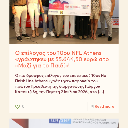
Ο επίλογος του 10ου NFL Athens
«γράφτηκε» με 35.644,50 ευρώ στο
«Μαζί για το Παιδί»!
Ο πιο όμορφος επίλογος του επετειακού 10ου No
Finish Line Athens «γράφτηκε» παρουσία του
πρώτου Πρεσβευτή της διοργάνωσης Γιώργου
Καπουτζίδη, την Πέμπτη 2 Ιουλίου 2026, στο
[…]
0
Read more