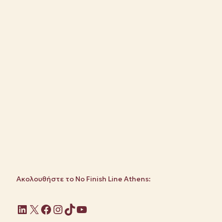
Ακολουθήστε το No Finish Line Athens:
Linkedin
X
Facebook
Instagram
TikTok
YouTube