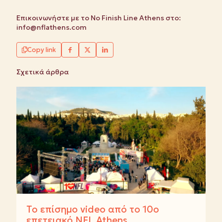
Επικοινωνήστε με το No Finish Line Athens στο:
info@nflathens.com
Copy link
Σχετικά άρθρα
Το επίσημο video από το 10ο
επετειακό NFL Athens