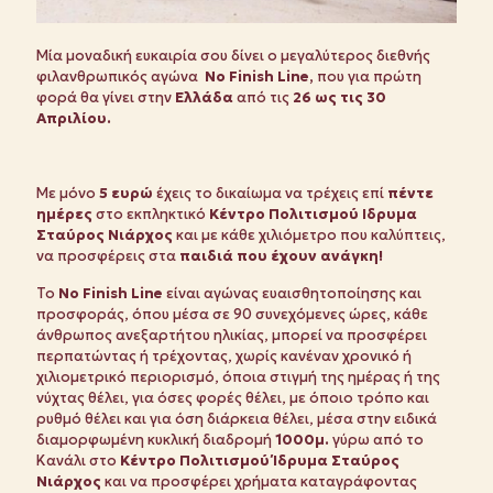
Μία μοναδική ευκαιρία σου δίνει ο μεγαλύτερος διεθνής
φιλανθρωπικός αγώνα
No Finish Line,
που για πρώτη
φορά θα γίνει στην
Ελλάδα
από τις
26 ως τις 30
Απριλίου.
Με μόνο
5 ευρώ
έχεις το δικαίωμα να τρέχεις επί
πέντε
ημέρες
στο εκπληκτικό
Κέντρο Πολιτισμού Ιδρυμα
Σταύρος Νιάρχος
και με κάθε χιλιόμετρο που καλύπτεις,
να προσφέρεις στα
παιδιά που έχουν ανάγκη!
Το
No
Finish
Line
είναι αγώνας ευαισθητοποίησης και
προσφοράς, όπου μέσα σε 90 συνεχόμενες ώρες, κάθε
άνθρωπος ανεξαρτήτου ηλικίας, μπορεί να προσφέρει
περπατώντας ή τρέχοντας, χωρίς κανέναν χρονικό ή
χιλιομετρικό περιορισμό, όποια στιγμή της ημέρας ή της
νύχτας θέλει, για όσες φορές θέλει, με όποιο τρόπο και
ρυθμό θέλει και για όση διάρκεια θέλει, μέσα στην ειδικά
διαμορφωμένη κυκλική διαδρομή
1000μ.
γύρω από το
Kανάλι στο
Κέντρο Πολιτισμού Ίδρυμα Σταύρος
Νιάρχος
και να προσφέρει χρήματα καταγράφοντας