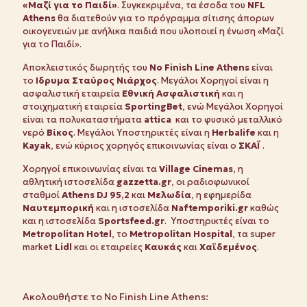
«Μαζί για το Παιδί»
. Συγκεκριμένα, τα έσοδα του
NFL
Athens
θα διατεθούν για το πρόγραμμα σίτισης άπορων
οικογενειών με ανήλικα παιδιά που υλοποιεί η ένωση «Μαζί
για το Παιδί».
Αποκλειστικός δωρητής του
No
Finish
Line
Athens
είναι
το
Ιδρυμα Σταύρος Νιάρχος
. Μεγάλοι Χορηγοί είναι η
ασφαλιστική εταιρεία
E
θνική Ασφαλιστική
και η
στοιχηματική εταιρεία
SportingBet
, ενώ Μεγάλοι Xορηγοί
είναι τα πολυκαταστήματα
attica
και το φυσικό μεταλλικό
νερό
Βίκος
. Μεγάλοι Υποστηρικτές είναι η
Herbalife
και η
Κ
ayak
, ενώ κύριος χορηγός επικοινωνίας είναι ο
ΣΚΑΪ
.
Χορηγοί επικοινωνίας είναι τα
Village
Cinemas
, η
αθλητική ιστοσελίδα
gazzetta
.
gr
, οι ραδιοφωνικοί
σταθμοί
Athens
DJ
95,2
και
Μελωδία
, η εφημερίδα
Ναυτεμπορική
και η ιστοσελίδα
Naftemporiki
.
gr
καθώς
και η ιστοσελίδα
Sportsfeed
.
gr
. Υποστηρικτές είναι το
Metropolitan
Hotel
, το
Metropolitan
Hospital
, τα super
market
Lidl
και οι εταιρείες
Καυκάς
και
Χαϊδεμένος
.
Ακολουθήστε το No Finish Line Athens: