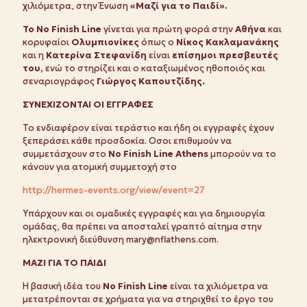
χιλιόμετρα, στην Ένωση
«Μαζί για το Παιδί».
Το No Finish Line
γίνεται για πρώτη φορά στην
Αθήνα
και
κορυφαίοι
Ολυμπιονίκες
όπως ο
Νίκος Κακλαμανάκης
και η
Κατερίνα Στεφανίδη
είναι
επίσημοι πρεσβευτές
του,
ενώ το στηρίζει και ο καταξιωμένος ηθοποιός και
σεναριογράφος
Γιώργος Καπουτζίδης.
ΣΥΝΕΧΙΖΟΝΤΑΙ ΟΙ ΕΓΓΡΑΦΕΣ
Το ενδιαφέρον είναι τεράστιο και ήδη οι εγγραφές έχουν
ξεπεράσει κάθε προσδοκία. Οσοι επιθυμούν να
συμμετάσχουν στο
No
Finish
Line
Athens
μπορούν να το
κάνουν για ατομική συμμετοχή στο
http://hermes-events.org/view/event=27
Υπάρχουν και οι ομαδικές εγγραφές και για δημιουργία
ομάδας, θα πρέπει να αποσταλεί γραπτό αίτημα στην
ηλεκτρονική διεύθυνση mary@nflathens.com.
M
ΑΖΙ ΓΙΑ ΤΟ ΠΑΙΔΙ
Η βασική ιδέα του
No Finish Line
είναι τα χιλιόμετρα να
μετατρέπονται σε χρήματα για να στηριχθεί το έργο του