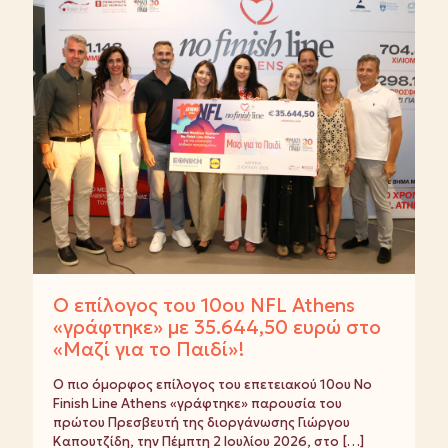
Ο επίλογος του 10ου NFL Athens
«γράφτηκε» με 35.644,50 ευρώ στο
«Μαζί για το Παιδί»!
Ο πιο όμορφος επίλογος του επετειακού 10ου No
Finish Line Athens «γράφτηκε» παρουσία του
πρώτου Πρεσβευτή της διοργάνωσης Γιώργου
Καπουτζίδη, την Πέμπτη 2 Ιουλίου 2026, στο
[…]