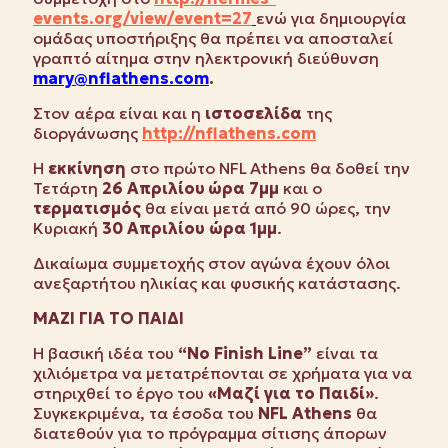
events.org/view/event=27
ενώ για δημιουργία
ομάδας υποστήριξης θα πρέπει να αποσταλεί
γραπτό αίτημα στην ηλεκτρονική διεύθυνση
mary
@
nflathens
.
com
.
Στον αέρα είναι και η
ιστοσελίδα
της
διοργάνωσης
http://nflathens.com
Η
εκκίνηση
στο πρώτο
NFL
Athens
θα δοθεί την
Τετάρτη
26 Απριλίου
ώρα 7μμ
και ο
τερματισμός
θα είναι μετά από 90 ώρες, την
Κυριακή
30 Απριλίου ώρα 1μμ
.
Δικαίωμα συμμετοχής στον αγώνα έχουν όλοι
ανεξαρτήτου ηλικίας και φυσικής κατάστασης.
ΜΑΖΙ ΓΙΑ ΤΟ ΠΑΙΔΙ
Η βασική ιδέα του
“No Finish Line”
είναι τα
χιλιόμετρα να μετατρέπονται σε χρήματα για να
στηριχθεί το έργο του
«Μαζί για το Παιδί»
.
Συγκεκριμένα, τα έσοδα του
NFL Athens
θα
διατεθούν για το πρόγραμμα σίτισης άπορων