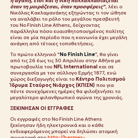
η αγάπη, έτσι και η νίκη πολλαπλασιάζεται
όταν τη μοιράζεσαι, όταν προσφέρεις”
, λέει ο
Νικόλας Κακλαμανάκης εξηγώντας τι τον ώθησε
να αναλάβει το ρόλο του μεγάλου πρεσβευτή
του
No
Finish
Line
Athens
, δείχνοντας
παράλληλα πόσο ευαισθητοποιημένος πολίτης
είναι σε μία περίοδο που η κοινωνία έχει μεγάλη
ανάγκη από τέτοιες τοποθετήσεις.
Το πρώτο ελληνικό “
No
Finish
Line
”, θα γίνει
από τις 26 έως τις 30 Απριλίου στην Αθήνα με
πρωτοβουλία του
NFL
International
και σε
συνεργασία με τον σύλλογο Ερμής 1877, ενώ
χώρος διεξαγωγής είναι το
Κέντρο Πολιτισμού
Ίδρυμα Σταύρος Νιάρχος (ΚΠΙΣΝ)
που για
πέντε συνεχόμενες ημέρες θα φιλοξενήσει το
μεγαλύτερο φιλανθρωπικό αγώνα της χρονιάς.
ΞΕΚΙΝΗΣΑΝ ΟΙ ΕΓΓΡΑΦΕΣ
Οι εγγραφές στο
No
Finish
Line
Athens
ξεκίνησαν ήδη ηλεκτρονικά και ο κάθε
ενδιαφερόμενος μπορεί να δηλώσει ατομική
συμμετοχή στο
http://hermes-