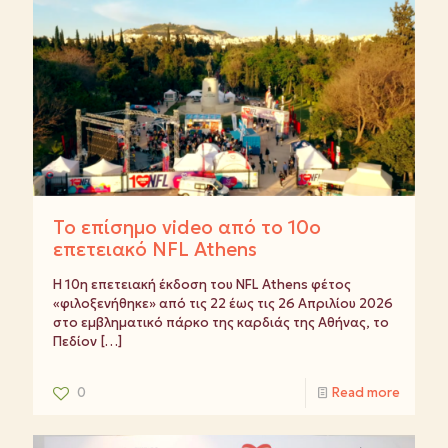
Το επίσημο video από το 10ο
επετειακό NFL Athens
Η 10η επετειακή έκδοση του NFL Athens φέτος
«φιλοξενήθηκε» από τις 22 έως τις 26 Απριλίου 2026
στο εμβληματικό πάρκο της καρδιάς της Αθήνας, το
Πεδίον
[…]
0
Read more