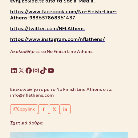
ενημερωθείτε από τα
Social
Media
.
https
://
www
.
facebook
.
com
/
No
–
Finish
–
Line
–
Athens
-983657868361437
https
://
twitter
.
com
/
NFLAthens
https
://
www
.
instagram
.
com
/
nflathens
/
Ακολουθήστε το No Finish Line Athens:
Linkedin
X
Facebook
Instagram
TikTok
YouTube
Επικοινωνήστε με το No Finish Line Athens στο:
info@nflathens.com
Copy link
Σχετικά άρθρα