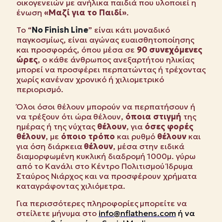
οικογενειών με ανήλικα παιδιά που υλοποιεί η
ένωση
«Μαζί για το Παιδί»
.
Το “
No
Finish
Line
” είναι κάτι μοναδικό
παγκοσμίως, είναι αγώνας ευαισθητοποίησης
και προσφοράς, όπου μέσα σε
90 συνεχόμενες
ώρες
, ο κάθε άνθρωπος ανεξαρτήτου ηλικίας
μπορεί να προσφέρει περπατώντας ή τρέχοντας
χωρίς κανέναν χρονικό ή χιλιομετρικό
περιορισμό.
Όλοι όσοι θέλουν μπορούν να περπατήσουν ή
να τρέξουν ότι ώρα
θέλουν,
όποια στιγμή
της
ημέρας ή της νύχτας
θέλουν
, για
όσες φορές
θέλουν
, με
όποιο τρόπο
και ρυθμό
θέλουν
και
για όση διάρκεια
θέλουν
, μέσα στην ειδικά
διαμορφωμένη κυκλική διαδρομή 1000μ. γύρω
από το
K
ανάλι στο Κέντρο Πολιτισμού Ίδρυμα
Σταύρος Νιάρχος και να προσφέρουν χρήματα
καταγράφοντας χιλιόμετρα.
Για περισσότερες πληροφορίες
μπορείτε να
στείλετε μήνυμα στο
info
@
nflathens
.
com
ή να