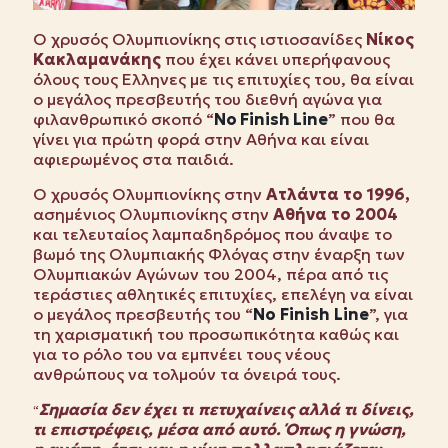
Ο χρυσός Ολυμπιονίκης στις ιστιοσανίδες
Νίκος
Κακλαμανάκης
που έχει κάνει υπερήφανους
όλους τους Ελληνες με τις επιτυχίες του, θα είναι
ο μεγάλος πρεσβευτής του διεθνή αγώνα για
φιλανθρωπικό σκοπό “
No
Finish
Line
” που θα
γίνει για πρώτη φορά στην Αθήνα και είναι
αφιερωμένος στα παιδιά.
Ο χρυσός Ολυμπιονίκης στην
Ατλάντα το 1996,
ασημένιος Ολυμπιονίκης στην
Αθήνα το 2004
και τελευταίος λαμπαδηδρόμος που άναψε το
βωμό της Ολυμπιακής Φλόγας στην έναρξη των
Ολυμπιακών Αγώνων του 2004, πέρα από τις
τεράστιες αθλητικές επιτυχίες, επελέγη να είναι
ο μεγάλος πρεσβευτής του “
No Finish Line
”, για
τη χαρισματική του προσωπικότητα καθώς και
για το ρόλο του να εμπνέει τους νέους
ανθρώπους να τολμούν τα όνειρά τους.
Σημασία δεν έχει τι πετυχαίνεις αλλά τι δίνεις,
“
τι επιστρέφεις, μέσα από αυτό. Όπως η γνώση,