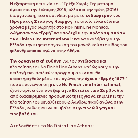
Η εξαιρετική επιτυχία του “Τρέξε Χωρίς Τερματισμό”
έφερε και την δεύτερη (2015) αλλά και την τρίτη (2016)
διοργάνωση, που σε συνδιασμό με το
ενδιαφέρον του
Ιδρύματος Σταύρος Νιάρχος
, το οποίο είναι εδώ και
χρόνια μέγας δωρητής στο No Finish Line Monaco,
οδήγησαν τον “Ερμή” να αποδεχθεί την
πρόταση από το
“No Finish Line International”
και να αναλάβει για την
Ελλάδα την ετήσια οργάνωση του μοναδικού στο είδος του
φιλανθρωπικού αγώνα στην Αθήνα.
Την
οργανωτική ευθύνη
για τον σχεδιασμό και
υλοποίηση του No Finish Line Athens, καθώς και για την
επιλογή των παιδικών προγραμμάτων που θα
υποστηριχθούν μέσω του αγώνα, την
έχει ο “Ερμής 1877”
που σε συνεννόηση
με το No Finish Line International
,
έχουν ορίσει ένα
ανεξάρτητο Εκτελεστικό Συμβούλιο
από διακεκριμένες προσωπικότητες για να επιβλέπει την
υλοποίηση του μεγαλύτερου φιλανθρωπικού αγώνα στην
Ελλάδα, καθώς και να συμβάλει στην
προώθηση και
προβολή
του.
Ακολουθήστε το No Finish Line Athens: