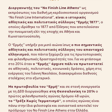
Διοργανωτής του “No Finish Line Athens”
ως
εκπρόσωπος του διεθνή μη κερδοσκοπικού οργανισμού
“No Finish Line International”,
είναι ο ιστορικός
αθλητικός και πολιτιστικός σύλλογος “Ερμής 1877”,
ο
οποίος ιδρύθηκε το 1877 από Έλληνες που αποτελούσαν
την πνευματική ελίτ της εποχής σε Αθήνα και
Κωνσταντινούπολη.
Ο “Ερμής” υπήρξε για μισό αιώνα ίσως
ο πιο σημαντικός
αθλητικός και πολιτιστικός σύλλογος του απανταχού
ελληνισμού
, που πάντα ξεχώριζε για τις πρωτοποριακές
και φιλανθρωπικές δραστηριότητές του. Για να φτάσουμε
στο 2014 όταν
ο “Ερμής” άρχισε πάλι να πρωτοστατεί
σε αθλητικές, πολιτιστικές, κοινωνικές δράσεις, χάρη στις
ενέργειες του Γιάννη Νικολάου, διακεκριμένου διεθνούς
στελέχους στο εξωτερικό.
Με πρωτοβουλία του “Ερμή”
και σε στενή συνεργασία
με τη ΔΕΘ διοργανώθηκε
στη Θεσσαλονίκη το 2014
ο
πρώτος φιλανθρωπικός αγώνας δρόμου 48 ωρών,
το “Τρέξε Χωρίς Τερματισμό”
, ο οποίος αγώνας είναι
πάνω στην ίδια φιλοσοφία και ουσιαστικά αποτελεί τον
πρόδρομο του No Finish Line Athens στην Ελλάδα.