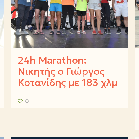
24h Marathon:
Νικητής ο Γιώργος
Κοτανίδης με 183 χλμ
0