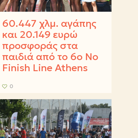
60.447 χλμ. αγάπης
και 20.149 ευρώ
προσφοράς στα
παιδιά από το 6ο No
Finish Line Athens
0