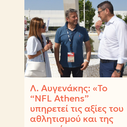
Λ. Αυγενάκης: «Το
“NFL Athens”
υπηρετεί τις αξίες του
αθλητισμού και της