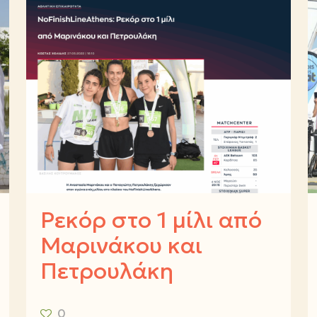
Ρεκόρ στο 1 μίλι από
Μαρινάκου και
Πετρουλάκη
0