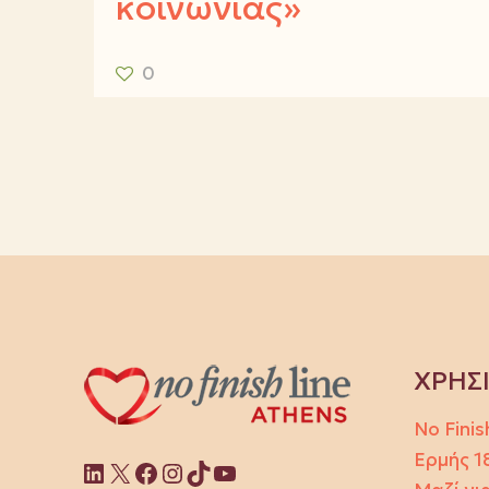
κοινωνίας»
0
ΧΡΗΣ
No Finis
Ερμής 1
Linkedin
X
Facebook
Instagram
TikTok
YouTube