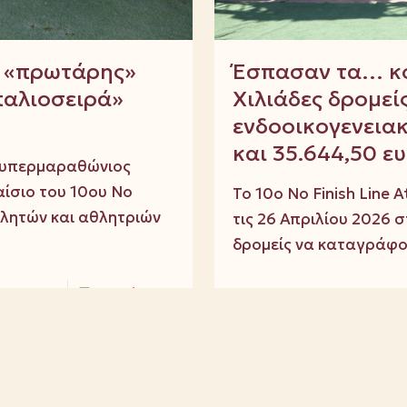
 ο «πρωτάρης»
Έσπασαν τα… κο
παλιοσειρά»
Χιλιάδες δρομεί
ενδοοικογενειακ
και 35.644,50 ε
ο υπερμαραθώνιος
ίσιο του 10ου No
Το 10ο No Finish Line
αθλητών και αθλητριών
τις 26 Απριλίου 2026 
δρομείς να καταγράφ
Read more
3