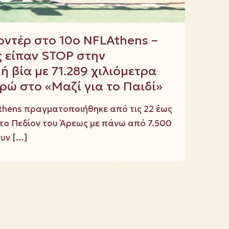
ντέρ στο 10ο NFLAthens –
ς είπαν STOP στην
ή βία με 71.289 χιλιόμετρα
υρώ στο «Μαζί για το Παιδί»
 Athens πραγματοποιήθηκε από τις 22 έως
στο Πεδίον του Άρεως με πάνω από 7.500
ουν
[…]
Read more