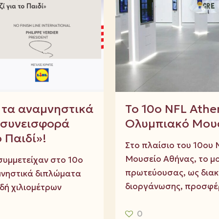
» τα αναμνηστικά
Το 10ο NFL Athe
υ συνεισφορά
Ολυμπιακό Μουσ
 Παιδί»!
Στο πλαίσιο του 10ου N
Μουσείο Αθήνας, το μ
συμμετείχαν στο 10ο
πρωτεύουσας, ως διακ
αμνηστικά διπλώματα
διοργάνωσης, προσφέ
δή χιλιομέτρων
0